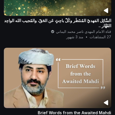
السَّائِل المَهديّ المُنتَظَر وكُلُّ باحِثٍ عَن الحَقّ، والمُجيب الله الواحِد
القَهَّار ..
قناة الامام المهدي ناصر محمد اليماني
27 المشاهدات
•
منذ 3 شهور
Brief Words from the Awaited Mahdi