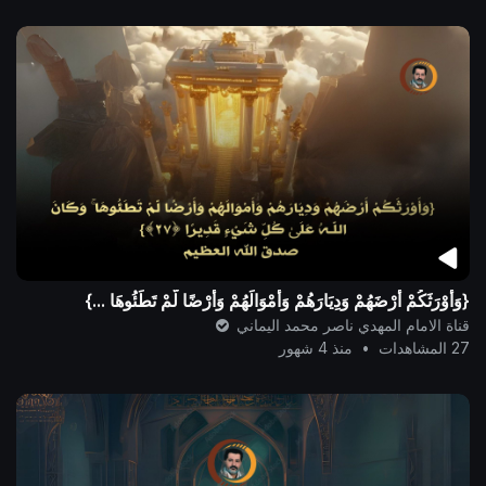
{وَأَوْرَثَكُمْ أَرْضَهُمْ وَدِيَارَهُمْ وَأَمْوَالَهُمْ وَأَرْضًا لَّمْ تَطَئُوهَا ...}
قناة الامام المهدي ناصر محمد اليماني
27 المشاهدات
•
منذ 4 شهور