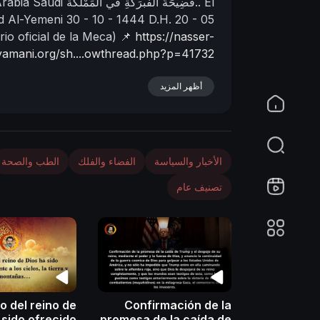
El
فَضِيحَةُ الفَبرَكَةِ في المَمْلَكة..
Arabia Saudi
d Al-Yemeni
30 - 10 - 1444 D.H.
20 - 05
n
rio oficial de la Meca)
📌
https://nasser-
yamani.org/sh....owthread.php?p=41732
أظهر المزيد
الأخبار والسياسة
الفضاء والفلك
الطب والصحة
تصنيف عام
to del reino de
Confirmación de la
 sido ofrecido
promesa de la caída de