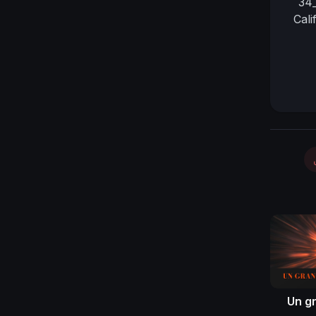
34_
Cali
Un g