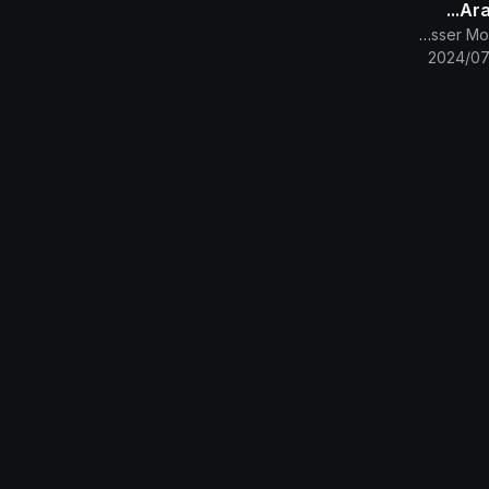
Ara
The English Channel Of Al-Mahdi Nasser Mohammad Al-Yamani
2024/07