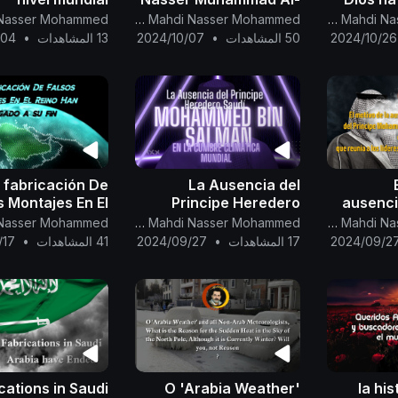
Yamani a los miembros
prev
Canal Oficial Del Imam Al Mahdi Nasser Mohammed
Canal Oficial Del Imam Al Mahdi Nasser Mohammed
de la cumbre de la liga
cielos,
2024/10/26
50 المشاهدات
•
2024/10/07
13 المشاهدات
•
/04
árabe e islámica
 fabricación De
La Ausencia del
s Montajes En El
Principe Heredero
ausenci
eino (De Arabia
Saudí Muhammad Bin
Mohamme
Canal Oficial Del Imam Al Mahdi Nasser Mohammed
Canal Oficial Del Imam Al Mahdi Nasser Mohammed
a) Han llegado a
Salman en la cumbre
en la cu
2024/09/2
17 المشاهدات
•
2024/09/27
41 المشاهدات
•
/17
su fin...
climática mundial...
cations in Saudi
O 'Arabia Weather'
32_ la 