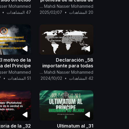
iamente a los
Trump y el despojo de
Canal Oficial Del Imam Al Mahdi Nasser Mohammed
 la tierra y las
su reino.
20 المشاهدات
•
2025/02/07
47 المشاهدات
•
montañas...
El motivo de la
58_ Declaración
a del Principe
importante para todas
d bin Salman
las naciones del reino
Canal Oficial Del Imam Al Mahdi Nasser Mohammed
mbre climática
mundial
42 المشاهدات
•
2024/10/02
51 المشاهدات
•
7
historia de la
31_ Ultimatum al