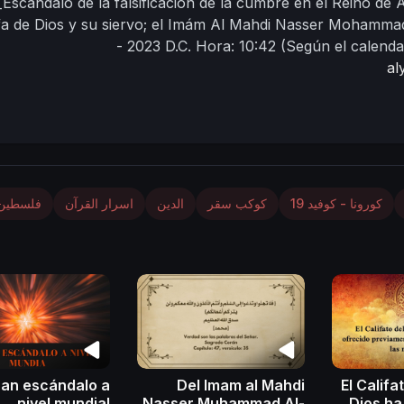
Escándalo de la falsificación de la cumbre en el Reino de 
fa de Dios y su siervo;
el Imám Al Mahdi Nasser Mohamma
- 2023 D.C.
Hora: 10:42
(Según el calenda
al
كورونا - كوفيد 19
كوكب سقر
الدين
اسرار القرآن
فلسطين
ran escándalo a
Del Imam al Mahdi
El Califa
nivel mundial
Nasser Muhammad Al-
Dios ha