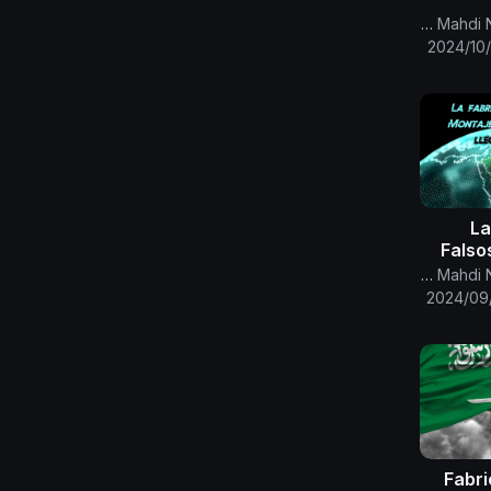
Canal Oficial Del Imam Al Mahdi Nasser Mohammed
2024/10
La
Falso
R
Canal Oficial Del Imam Al Mahdi Nasser Mohammed
Saudit
2024/09
Fabri