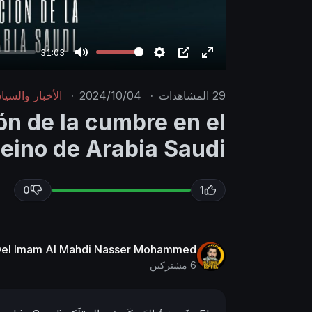
31:03
M
S
P
E
u
e
I
n
29
المشاهدات
·
2024/10/04
·
الأخبار والسيا
t
t
P
t
ón de la cumbre en el
e
t
e
eino de Arabia Saudi
i
r
n
f
g
u
0
1
s
l
l
s
 Del Imam Al Mahdi Nasser Mohammed
c
6 مشتركين
r
e
e