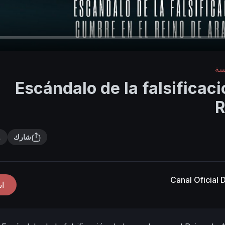
سة
Escándalo de la falsificaci
R
شارك
Canal Oficial
ا