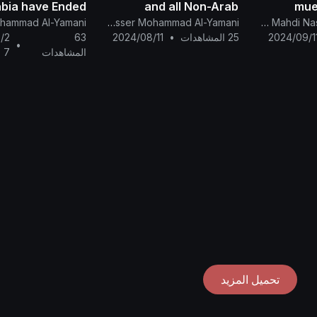
bia have Ended...
and all Non-Arab
mue
Meteorologists, What
Arabia S
The English Channel Of Al-Mahdi Nasser Mohammad Al-Yamani
Canal Oficial Del Imam Al Mahdi Nasser Mohammed
is the Reason for the
b
2024/09/1
25 المشاهدات
•
2024/08/11
63
/2
•
Sudden Heat in the Sky
#nasser
المشاهدات
7
of the North Pole
تحميل المزيد