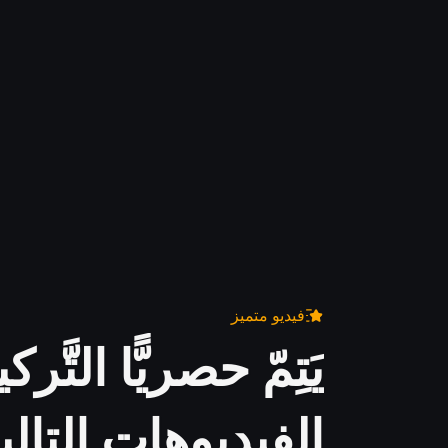
فيديو متميز
يَتِمّ حصريًّا التَّ
الفيديوهات التالية