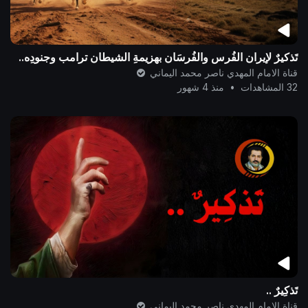
تَذكيرٌ لإيران الفُرس والفُرسَان بهزيمةِ الشيطان ترامب وجنودِه..
قناة الامام المهدي ناصر محمد اليماني
32 المشاهدات
•
منذ 4 شهور
تَذكِيرٌ ..
قناة الامام المهدي ناصر محمد اليماني