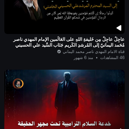
عاجِلٌ عاجِلٌ مِن خَليفةِ اللهِ على العَالَمين الإمام المهدي ناصر
مُحَمد اليمانيّ إلى المُرشدِ الكَرِيم جَنَاب السَّيد علي الحسيني
الخامنئ..
قناة الامام المهدي ناصر محمد اليماني
46 المشاهدات
•
منذ 6 شهور