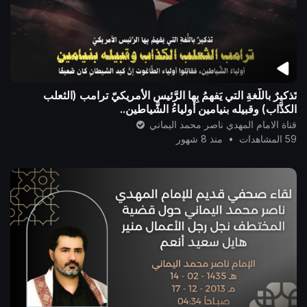
تَذكيرٌ باللُّغةِ التي يَفهمُ بِها الرَّئيس الأمريكيّ ترامب (الثعلب
الكذَّاب) وقبيله بنيامين أولياءُ الشَّياطين..
قناة الامام المهدي ناصر محمد اليماني
59 المشاهدات
•
منذ 8 شهور