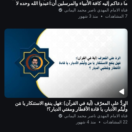
ما دعاكم إليه كافة الأنبياء والمرسلين أن:اعبدوا الله وحده لا
شريك ..
قناة الامام المهدي ناصر محمد اليماني
7 المشاهدات
•
منذ 3 شهور
الردُّ على المعرّف (آية في القرآن) :فهل ينفع الاستنكار يا مَن
ولَّيتُم الأدبار، يا قادة الأقطار ومفتي الديار؟!
قناة الامام المهدي ناصر محمد اليماني
22 المشاهدات
•
منذ 4 شهور