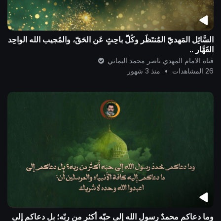
السَّائِل المَهديّ المُنتَظَر وكُلُّ باحِثٍ عَن الحَقّ، والمُجيب الله الواحِد
القَهَّار ..
قناة الامام المهدي ناصر محمد اليماني
26 المشاهدات
•
منذ 3 شهور
وما دعاكم محمدٌ رسول الله إلى حبّه أكثر من ربّه؛ بل دعاكم إلى