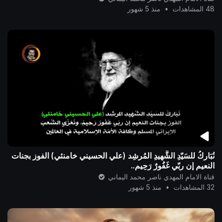
48 المشاهدات
•
منذ 5 شهور
نُبَاركُ للسَيّدِ الشَّهيدِ المُرشِد (علي الحسيني خامنئي) الفوز بجنات
النعيم إن ربّي غَفُورٌ رَحِيم..
قناة الامام المهدي ناصر محمد اليماني
32 المشاهدات
•
منذ 5 شهور