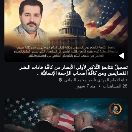
تَسجيلُ مُتابعةِ التَّذكيرِ لأولي الأبصار من كافَّة قادات البشر
المُسالِمين ومن كافَّة أصحاب الرَّحمة الإنسانيَّة...
قناة الامام المهدي ناصر محمد اليماني
28 المشاهدات
•
منذ 7 شهور