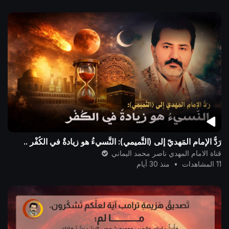
رَدُّ الإمامِ المَهديّ إلى (التَّميمي): النَّسيءُ هو زيادةٌ في الكُفْر ..
قناة الامام المهدي ناصر محمد اليماني
11 المشاهدات
•
منذ 30 أيام