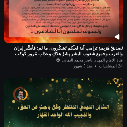
تَصديقُ هَزيمةِ ترامب آيَة لعلَّكم تَشكُرون، ما لم؛ فأُبَشِّر إيران
والعرب وجميع شعوب البشر بِشَرِّ هلاكٍ وعذابِ مُرور كوكب
العذاب سَقَر..
قناة الامام المهدي ناصر محمد اليماني
24 المشاهدات
•
منذ 3 شهور