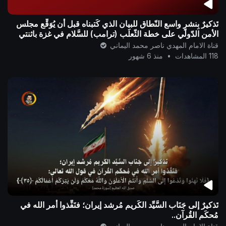
تَذكيرٌ بِنشرٍ واسع النّطاق للبيان الذي كَتبناه قبل أن يُوَقِّع مجلس
الأمن الدّولي على خطة الثّعلَب (ترامب) للسَّلام في غزة باثنتي
عشرة ساعة
قناة الامام المهدي ناصر محمد اليماني
118 المشاهدات
•
منذ 6 شهور
تَذكيرٌ إلى جَنَاب السَّيِّد الكَريم مُرشد إيران؛ فنَفِّذوا أمر الله في
مُحكَم القُرآن..