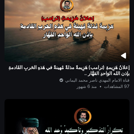
إعلانُ هَزِيمةِ (ترامب) هَزِيمةً مذلةً مُهينةً في هَذهِ الحَربِ القَادمةِ
بإذن الله الوَاحدِ القهَّار ..
قناة الامام المهدي ناصر محمد اليماني
97 المشاهدات
•
منذ 6 شهور