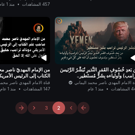
457 المشاهدات
•
منذ 1 عام
 بَعدِ خُسُوفِ القَمَرِ النَّذيرِ نُبَشِّرُ الرَّئيسَ
من الإمام المهديّ ناصر 
امب) وأولياءه بِشَرٍّ مُستَطيرٍ..
الكتاب إلى الرئيس الأمريك
حقيقٌ لا أقول على الله إلا ا
ة الامام المهدي ناصر محمد اليماني
قناة الامام المهدي ناصر محمد
شاهدات
•
منذ 1 عام
147 المشاهدات
•
منذ 1 عام
3
2