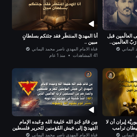
لى العالَمين قبل
أنا المهديّ المنتظَر فقد جئتكم بسلطانٍ
بّ العالَمين..
مبين ..
 اليماني
قناة الامام المهدي ناصر محمد اليماني
41 المشاهدات
•
منذ 1 عام
وريَّة إيران أن لا
مِن قائدِ جُندِ الله خَليفة الله وعَبده الإمام
شَّيطان ترامب
المَهديّ إلى جَيش المُؤمنين لتَحرير فلسطين
وأنصارهم مِن المُسلِمين لِرَبّ العالَمين..
 اليماني
قناة الامام المهدي ناصر محمد اليماني