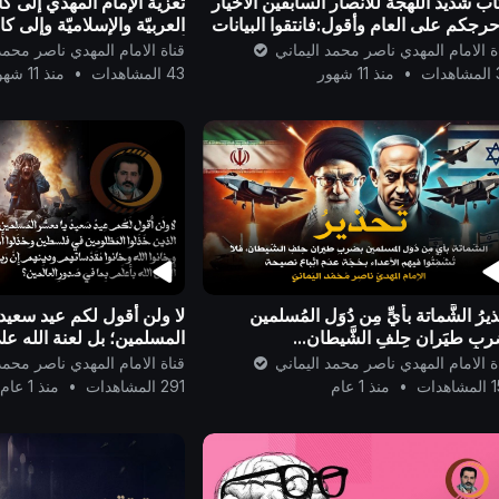
ب شديد اللهجة للأنصار السابقين الأخيار
تعزية الإمام المهدي إلى 
حرجكم على العام وأقول:فانتقوا البيانات
العربيّة والإسلاميّة وإلى كاف
مبشرة وليست المنفرةمن بعد ما تبين
أجمعين ..
ة الامام المهدي ناصر محمد اليماني
قناة الامام المهدي ناصر محمد
اع القرارأنه الحق
ات
•
منذ 11 شهور
43 المشاهدات
•
منذ 11 شهور
ذيرُ الشَّماتة بأيٍّ مِن دُوَل المُسلمين
لا ولن أقول لكم عيد سعيد
بِ طيَران حِلفِ الشَّيطان...
المسلمين؛ بل لعنة الله عل
المظلومين في فلسطين...
ة الامام المهدي ناصر محمد اليماني
قناة الامام المهدي ناصر محمد
هدات
•
منذ 1 عام
291 المشاهدات
•
منذ 1 عام