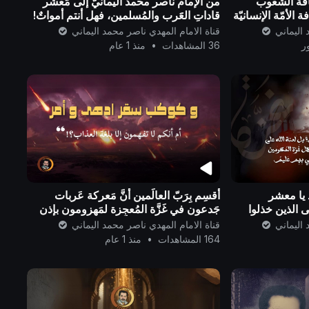
كافة الشعوب
من الإمام ناصر محمد اليمانيّ إلى مَعشر
ة الأمّة الإنسانيّة
قاداتِ العََرب والمُسلمين، فهل أنتم أمواتٌ!
فاستجيبوا لما يُحييكم..
 اليماني
قناة الامام المهدي ناصر محمد اليماني
36 المشاهدات
•
منذ 1 عام
 يا معشر
أُقسِم بِرَبّ العالَمين أنَّ مَعركة عَربات
ى الذين خذلوا
جَدعون في غَزَّة المُعجِزة لمَهزومون بإذن
الله رب العالَمين..
 اليماني
قناة الامام المهدي ناصر محمد اليماني
164 المشاهدات
•
منذ 1 عام