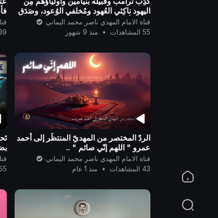
كَذِب ترامب وقبيله بنيامين وأولياؤهم مِن
عتا
اليهود ناكِثي العُهود ومُخلفي الوُعود، وصَدَق
فأ
الله رَبُّ العالَمين ..
ال
قناة الامام المهدي ناصر محمد اليماني
قنا
لصن
55 المشاهدات
•
منذ 9 شهور
39 المشاهد
الردّ المختصر من المهديّ المنتظَر إلى أحمد
تَح
عمرو " اللهم إنّي صائم " ..
بضر
قناة الامام المهدي ناصر محمد اليماني
قنا
43 المشاهدات
•
منذ 1 عام
155 المشا