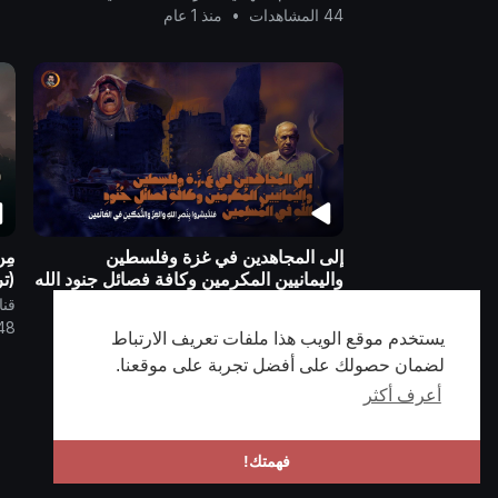
44 المشاهدات
•
منذ 1 عام
إلى المجاهدين في غزة وفلسطين
مِن
واليمانيين المكرمين وكافة فصائل جنود الله
(تر
في المسلمين، فلتبشروا بنصر الله والعز
قناة الامام المهدي ناصر محمد اليماني
قنا
والتمكين في العالمين ..
691 المشاهدات
•
منذ 1 عام
448 الم
يستخدم موقع الويب هذا ملفات تعريف الارتباط
لضمان حصولك على أفضل تجربة على موقعنا.
أعرف أكثر
فهمتك!