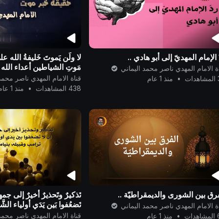
 الإمام المهديّ إلى أبو هادي ..
لا ولَن يَموتَ خَليفةُ الله ع
مَوتِ الشياطين أعداء الله رَ
ة الامام المهدي ناصر محمد اليماني
قناة الامام المهدي ناصر محمد
ات
•
منذ 1 عام
438 المشاهدات
•
منذ 1 عام
رق بين الشورى والديمقراطيّة ..
تَذكيرٌ وتَحذيرٌ أخيرٌ إلى جمه
تَضعُفوا بَين يَدَي أولياء ال
ة الامام المهدي ناصر محمد اليماني
وقَبيِله بنيامين المَهِين ..
قناة الامام المهدي ناصر محمد
دات
•
منذ 1 عام