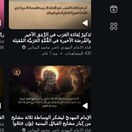
تَذكيرٌ لِقادَة العَرَب في الرَّمَق الأخير
ردّ
والفُرصَة الأخيرة في القِّمَّةِ العَرَبيَّة المُقبِلة
قنا
في العِراق..
قناة الامام المهدي ناصر محمد اليماني
38 المشاهد
431 المشاهدات
•
منذ 1 عام
الإمام المهديّ ليشكر الوساطة ثلاثة مشايخ
الف
من كبار مشايخ القبائل اليمنية {وَإِن جَنَحُوا
قنا
لِلسَّلْمِ فَاجْنَحْ لَهَا وَتَوَكَّلْ...}
قناة الامام المهدي ناصر محمد اليماني
69 المشاه