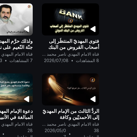
فتوى المهديّ المنتظَر إلى
ولذلك حرَّم المهدي
أصحاب القروض من البنك
جنّة النّعيم على 
الدوليّ ..
درجته فيها لجدّه
قناة الامام المهدي ناصر محمد اليماني
رسول الله..
8 المشاهدات
•
2026/07/08
7 المشاهدات
•
3
الردُّ الثالث من الإمام المهديّ
دعوة الإمام المهد
إلى الأحمديّين وكافة
المبالغة في الأنبيا
المسلمين والنّصارى والناس
ونسائهم بغير الحقّ
قناة الامام المهدي ناصر محمد اليماني
أجمعين ..
28
2026/05/0
38
•
•
المشاهدات
7
المشاهدات