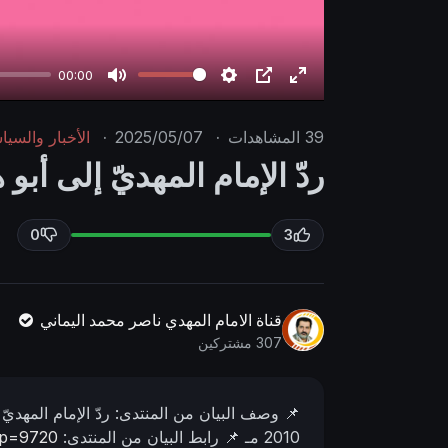
00:00
M
S
P
E
u
e
I
n
39
المشاهدات
·
2025/05/07
·
الأخبار والسيا
t
t
P
t
ردّ الإمام المهديّ إلى أبو 
e
t
e
i
r
n
f
0
3
g
u
s
l
l
قناة الامام المهدي ناصر محمد اليماني
s
307 مشتركين
c
r
📌 وصف البیان من المنتدى:
ردّ الإمام المهديّ
e
2010 مـ
📌 رابط البيان من المنتدى:
?p=9720
e