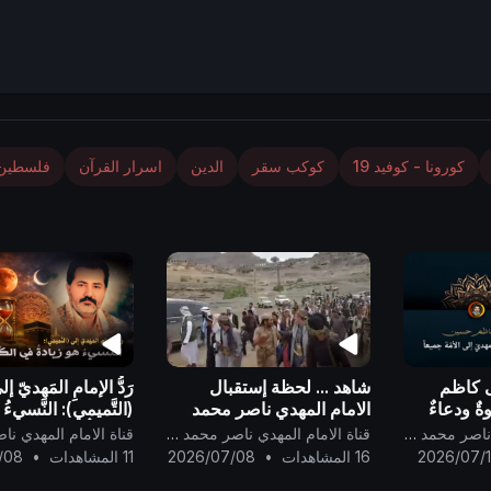
كورونا - كوفيد 19
كوكب سقر
الدين
اسرار القرآن
فلسطين
ى كاظم
شاهد ... لحظة إستقبال
رَدُّ الإمامِ المَهديّ إ
ٌ ودعاءٌ
الامام المهدي ناصر محمد
(التَّميمي): النَّسيءُ 
إلى الأمَّة
اليماني !
في الكُفْر ..
قناة الامام المهدي ناصر محمد اليماني
قناة الامام المهدي ناصر محمد اليماني
2026/07/
16 المشاهدات
•
2026/07/08
11 المشاهدات
•
/08