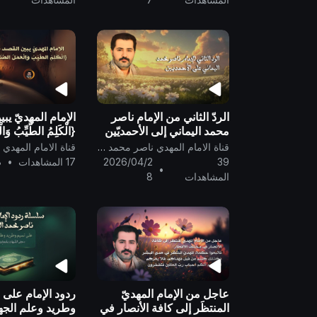
الردّ الثاني من الإمام ناصر
الإمام المهديّ يب
محمد اليماني إلى الأحمديّين
{الْكَلِمُ الطَّيِّبُ وَال
الذين ضلّ سعيُهم في الحياة
الصَّالِحُ} ..
قناة الامام المهدي ناصر محمد اليماني
الدنيا ويحسبون أنّهم مهتدون
39
2026/04/2
17 المشاهدات
•
8
•
..
المشاهدات
8
عاجل من الإمام المهديّ
ردود الإمام على 
المنتظَر إلى كافة الأنصار في
وطريد وعلم الجه