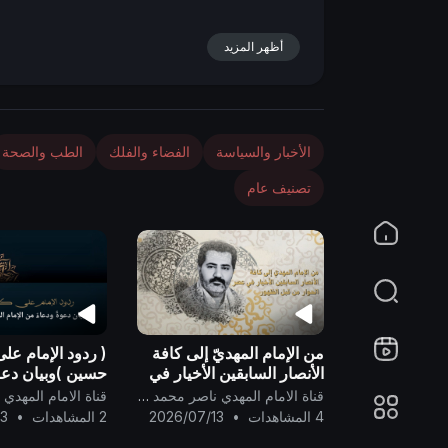
n
أظهر المزيد
الأخبار والسياسة
الفضاء والفلك
الطب والصحة
تصنيف عام
من الإمام المهديّ إلى كافة
( ردود الإمام عل
الأنصار السابقين الأخيار في
حسين )وبيان دعوة
عصر الحوار من قبل الظهور
من الإمام المهديّ 
قناة الامام المهدي ناصر محمد اليماني
..
جميعاً ..
4 المشاهدات
•
2026/07/13
2 المشاهدات
•
13