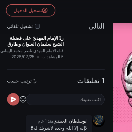
تسجيل الدخول
التالي
تشغيل تلقائي
ردّ الإمام المهديّ على فضيلة
الشيخ سليمان العلوان وطارق
السويدان ..
قناة الامام المهدي ناصر محمد اليماني
5 المشاهدات
•
2026/07/25
1 تعليقات
ترتيب حسب
ابوسلطان العبيدي
منذ 1 عام
لاإله إلا الله وحده لاشريك له❣️