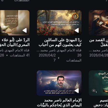
ين القصد من
ردّ المهديّ على السائلين
الردّ على (أبو علاء
ْعَمَلُ
كيف يعلمون أنّهم من أحباب
المعري):البيان الحقّ
ربّ العالمين؛ من قومٍ يحبّهم
الحقّ في بعث المهد
قناة الامام المهدي ناصر محمد اليماني
قناة الامام المهدي ناصر محمد اليماني
الله ويحبّونه ..
المنتظَر الحقّ ..
2026/04/2
26
2026/04/2
41 المشاهدات
•
/26
•
المشاهدات
7
نسيم
الإمام العالم ناصر محمد
اد: دحض
اليماني الذي يُحاجكم بالبيِّنات