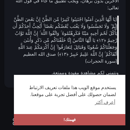
الآخرين بدون برهان، ويجب تطبيق ما جاء في قول الله
تعالى:
(يَا أَيُّهَا الَّذِينَ آمَنُوا اجْتَنِبُوا كَثِيرًا مِّنَ الظَّنِّ إِنَّ بَعْضَ الظَّنِّ
إِثْمٌ ۖ وَلَا تَجَسَّسُوا وَلَا يَغْتَب بَّعْضُكُم بَعْضًا ۚ أَيُحِبُّ أَحَدُكُمْ أَن
يَأْكُلَ لَحْمَ أَخِيهِ مَيْتًا فَكَرِهْتُمُوهُ ۚ وَاتَّقُوا اللَّهَ ۚ إِنَّ اللَّهَ تَوَّابٌ
رَّحِيمٌ ‎﴿١٢﴾‏ يَا أَيُّهَا النَّاسُ إِنَّا خَلَقْنَاكُم مِّن ذَكَرٍ وَأُنثَىٰ
وَجَعَلْنَاكُمْ شُعُوبًا وَقَبَائِلَ لِتَعَارَفُوا ۚ إِنَّ أَكْرَمَكُمْ عِندَ اللَّهِ
أَتْقَاكُمْ ۚ إِنَّ اللَّهَ عَلِيمٌ خَبِيرٌ ‎﴿١٣﴾) صدق الله العظيم
(سورة الحجرات)
ونتمنى لكم مشاهدة مفيدة وممتعة.
يستخدم موقع الويب هذا ملفات تعريف الارتباط
لضمان حصولك على أفضل تجربة على موقعنا.
أعرف أكثر
فهمتك!