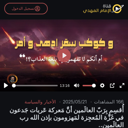
تسجيل الدخول
P
l
a
y
13:16
P
M
S
P
E
l
u
e
I
n
166
المشاهدات
·
2025/05/21
·
الأخبار والسياسة
a
t
t
P
t
أُقسِم بِرَبّ العالَمين أنَّ مَعركة عَربات جَدعون
y
e
t
e
في غَزَّة المُعجِزة لمَهزومون بإذن الله رب
i
r
العالَمين..