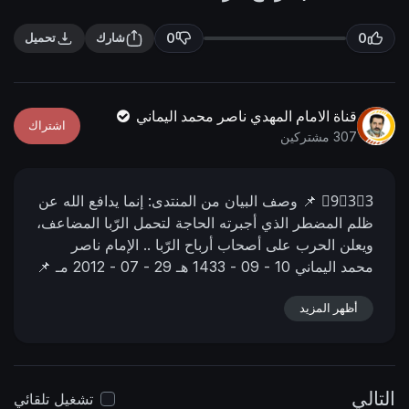
n
f
g
u
0
0
شارك
تحميل
s
l
l
s
قناة الامام المهدي ناصر محمد اليماني
اشتراك
c
307 مشتركين
r
e
9⃣3⃣3⃣
📌 وصف البیان من المنتدى:
إنما يدافع الله عن
e
ظلم المضطر الذي أجبرته الحاجة لتحمل الرّبا المضاعف،
n
ويعلن الحرب على أصحاب أرباح الرّبا ..
الإمام ناصر
محمد اليماني
10 - 09 - 1433 هـ
29 - 07 - 2012 مـ
📌
رابط البيان من المنتدى:
https://nasser-
أظهر المزيد
alyamani.org/showthread.php?p=53689
التالي
تشغيل تلقائي