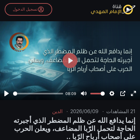
تسجيل الدخول
P
l
a
y
08:09
P
M
S
P
E
l
u
e
I
n
21
المشاهدات
·
2026/06/09
·
الدين
a
t
t
P
t
إنما يدافع الله عن ظلم المضطر الذي أجبرته
y
e
t
e
الحاجة لتحمل الرّبا المضاعف، ويعلن الحرب
i
r
على أصحاب أرباح الرّبا ..