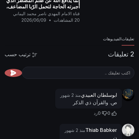
إنما يدافع الله عن ظلم المضطر الذي
أجبرته الحاجة لتحمل الرّبا المضاعف،
ويعلن الحرب على أصحاب أرباح الرّبا
قناة الامام المهدي ناصر محمد اليماني
..
20 المشاهدات
•
2026/06/09
تعليقات
الفيديوهات
2 تعليقات
ترتيب حسب
ابوسلطان العبيدي
منذ 2 شهور
ص. والقرآن ذي الذكر
0
0
رد
Thiab Babker
منذ 2 شهور
ن