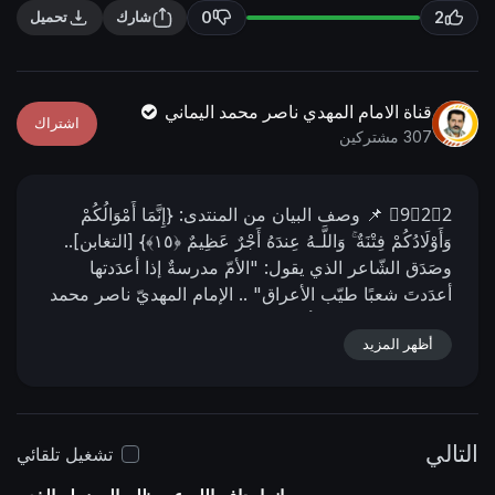
n
f
0
2
شارك
تحميل
g
u
s
l
l
قناة الامام المهدي ناصر محمد اليماني
اشتراك
s
307 مشتركين
c
r
9⃣2⃣2⃣
📌 وصف البیان من المنتدى:
{إِنَّمَا أَمْوَالُكُمْ
e
وَأَوْلَادُكُمْ فِتْنَةٌ ۚ وَاللَّـهُ عِندَهُ أَجْرٌ عَظِيمٌ ﴿١٥﴾} [التغابن]..
e
وصَدَق الشّاعر الذي يقول: "الأمّ مدرسةٌ إذا أعدَدتها
n
أعدَدتَ شعبًا طيّب الأعراق" ..
الإمام المهديّ ناصر محمد
اليماني
14 - ربيع الأول - 1430 هـ
11 - 03 - 2009 مـ
02:41 صباحًا
أظهر المزيد
📌 رابط البيان من المنتدى:
https://nasser-alyamani.org/showthread.php?
p=4280
التالي
تشغيل تلقائي