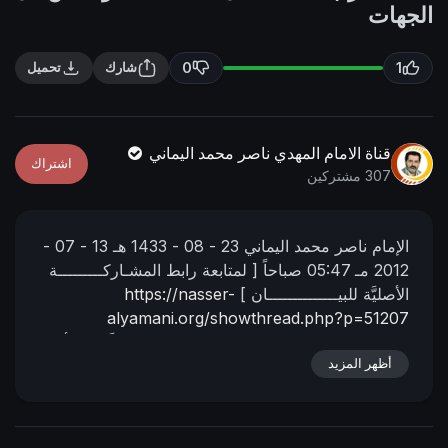
n
f
الجهات
g
u
s
l
0
1
شارك
تحميل
l
s
c
قناة الامام المهدي ناصر محمد اليماني
اشتراك
r
307 مشتركين
e
e
الإمام ناصر محمد اليماني
23 - 08 - 1433 هـ
13 - 07 -
n
2012 مـ
05:47 صباحاً
[ لمتابعة رابط المشـاركـــــــــة
الأصليَّة للبيــــــــــــــان ]
https://nasser-
alyamani.org/showthread.php?p=51207
ـــــــــــــــــــــ
ردٌ مختصرٌ من المهديّ المنتظَر إلى أبي
مالك..
أظهر المزيد
إنما الحجاب يحجب العبيد عن الربّ المعبود، ولم
نقل أنّ الحجاب يحيط بالربّ سبحانه! بل يحيط بالملكوت
من كلّ الجهات ..