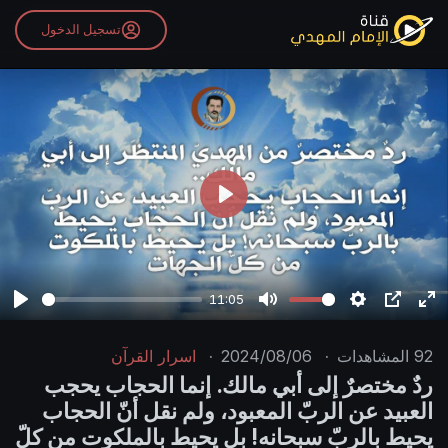
تسجيل الدخول
P
l
a
y
11:05
P
M
S
P
E
l
u
e
I
n
92
المشاهدات
·
2024/08/06
·
اسرار القرآن
a
t
t
P
t
ردٌ مختصرٌ إلى أبي مالك. إنما الحجاب يحجب
y
e
t
e
العبيد عن الربّ المعبود، ولم نقل أنّ الحجاب
i
r
يحيط بالربّ سبحانه! بل يحيط بالملكوت من كلّ