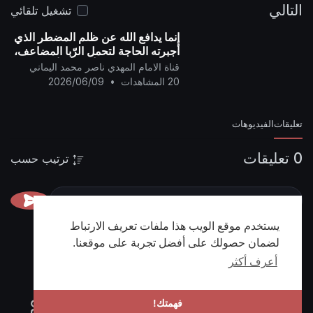
التالي
تشغيل تلقائي
إنما يدافع الله عن ظلم المضطر الذي
أجبرته الحاجة لتحمل الرّبا المضاعف،
ويعلن الحرب على أصحاب أرباح الرّبا
قناة الامام المهدي ناصر محمد اليماني
..
20 المشاهدات
•
2026/06/09
تعليقات
الفيديوهات
0 تعليقات
ترتيب حسب
يستخدم موقع الويب هذا ملفات تعريف الارتباط
لضمان حصولك على أفضل تجربة على موقعنا.
أعرف أكثر
فهمتك!