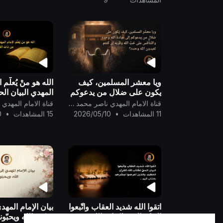
ويا معشر المسلمين، كيف
الله هو منْ يُعلّم ا
يكون على ضلالٍ من يدعوكم
المهدي البيان ال
إلى عبادة الله وحده
من ذات القرآن ..
قناة الامام المهدي ناصر محمد اليماني
والتّنافس على حُبِّ الله
11 المشاهدات
•
2026/05/10
15 المشاهدات
•
0
وقربه إن كنتم تعبدون الله
وحده؟
اتقوا الله شديد العقاب واتّبعوا
بيان الإمام المهدي
البيان الحقّ لكتاب الله
يحبّهم الله ويحبّونه