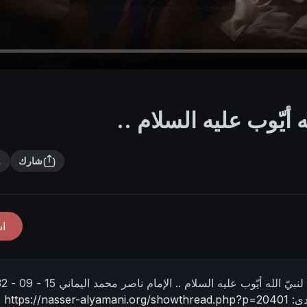
له أيّوب عليه السلام ..
شارك
ا
 لنبيّ الله أيّوب عليه السلام ..
الإمام ناصر محمد اليماني
 1432
دى:
https://nasser-alyamani.org/showthread.php?p=20401