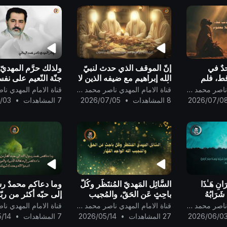
دٌ في
إنّ الموقف الذي حدث لنبيّ
ولذلك حرَّم المهديّ 
قط، فلم
الله إبراهيم مع ضيفه الذين لا
جنّة النّعيم على نف
َ في
يأكلون شبيهٌ بمواقف الكاميرا
درجته فيها لجدّه م
قناة الامام المهدي ناصر محمد اليماني
قناة الامام المهدي ناصر محمد اليماني
صوم من
الخفيّة..
رسول الله..
2026/07/0
8 المشاهدات
•
2026/07/05
7 المشاهدات
•
/03
 الله وحده
َانِ هَـٰذَا
السَّائِل المَهديّ المُنتَظَر وكُلُّ
وما دعاكم محمدٌ ر
شَرَابُهُ
باحِثٍ عَن الحَقّ، والمُجيب
إلى حبّه أكثر من ربّ
جٌ} صدق الله
الله الواحِد القَهَّار ..
دعاكم إلى ما دعاكم
قناة الامام المهدي ناصر محمد اليماني
قناة الامام المهدي ناصر محمد اليماني
كافة الأنبياء والمر
2026/06/0
27 المشاهدات
•
2026/05/14
7 المشاهدات
•
/14
أن:اعبدوا الله وحده