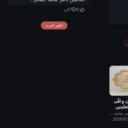
0
0
رد
أظهر المزيد
ون وعَلَى
العايدين
الفايزين
قناة الامام المهدي ناصر محمد اليماني
بّه
2026/07