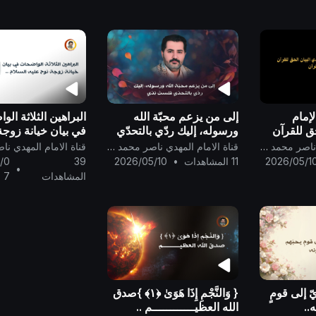
..
لإمام
إلى من يزعم محبّة الله
البراهين الثلاثة ال
حق للقرآن
ورسوله، إليك ردّي بالتحدّي
في بيان خيانة زوجة
فلستَ نِدّي ..
السلام ..
قناة الامام المهدي ناصر محمد اليماني
قناة الامام المهدي ناصر محمد اليماني
2026/05/1
11 المشاهدات
•
2026/05/10
39
/0
•
المشاهدات
7
ّ إلى قومٍ
{ وَالنَّجْمِ إِذَا هَوَىٰ ﴿١﴾ }صدق
..
الله العظيــــــــــــم ..