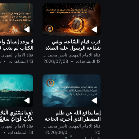
قرب قيام السّاعة، ونفي
لا يوجد إنسانٌ واح
شفاعة الرسول عليه الصلاة
الكتاب لم يذنب 
والسلام ..
يجعل الله البرهان
قناة الامام المهدي ناصر محمد اليماني
العصمة! فلا مع
12 المشاهدات
•
2026/07/08
13 المشاهدات
•
8
الخطأ والذنوب إلا
..
إنما يدافع الله عن ظلم
{وَمَا يَسْتَوِي الْبَحْر
المضطر الذي أجبرته الحاجة
عَذْبٌ فُرَاتٌ سَائِغٌ 
لتحمل الرّبا المضاعف، ويعلن
وَهَـٰذَا مِلْحٌ أُجَا
قناة الامام المهدي ناصر محمد اليماني
الحرب على أصحاب أرباح
العظيم ..
20
2026/06/0
14 المشاهدات
•
3
•
الرّبا ..
المشاهدات
9