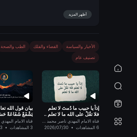
n
أظهر المزيد
الأخبار والسياسة
الفضاء والفلك
الطب والصحة
تصنيف عام
إذاً يا حبيب ما دُمتَ لا تعلم
بيان قول الله تعا
فلا تقُلْ على الله ما لا تعلم ..
يَشْفَعْ شَفَاعَةً حَسَنَ
نَصِيبٌ مِّنْهَا ۖ وَمَن 
قناة الامام المهدي ناصر محمد اليماني
شَفَاعَةً سَيِّئَةً يَكُن
6 المشاهدات
•
2026/07/30
3 المشاهدات
•
13