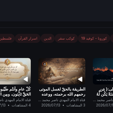
كورونا - كوفيد 19
كوكب سقر
الدين
اسرار القرآن
فلسطين
لى:{ مَن
الطريقة بالحقّ لغسل الموتى
كُلّ عامٍ وأنتُم طَيِّب
ةً يَكُن لَّهُ
رحمهم الله برحمته، ووعده
الحَقِّ ثابِتون، ومِن 
يَشْفَعْ
الحقّ وهو أرحم الراحمين ..
السَّالِمين الغَانِمين 
قناة الامام المهدي ناصر محمد اليماني
قناة الامام المهدي ناصر محمد اليماني
 لَّهُ كِفْلٌ م
بنعيم رضوان الله وحُ
2026/07/
3 المشاهدات
•
2026/07/13
4 المشاهدات
•
/13
وقُربه إلى يَوم يَقو