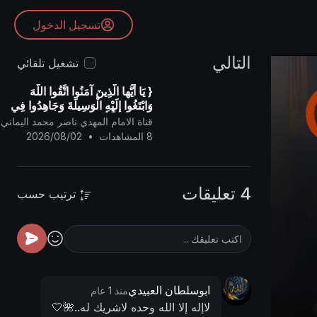
تسجيل الدخول
التالي
تشغيل تلقائي
{ يَا أيُّها الَّذِينَ آمَنُوا اتَّقُوا اللَّهَ
وَابْتَغُوا إِلَيْهِ الْوَسِيلَةَ وَجَاهِدُوا فِي
سَبِيلِهِ لَعَلَّكُمْ تُفْلِحُونَ }
قناة الامام المهدي ناصر محمد اليماني
8 المشاهدات
•
2026/08/02
4 تعليقات
ترتيب حسب
ابوسلطان العبيدي
منذ 1 عام
لاإله إلا الله وحده لاشريك له..🌺🤍