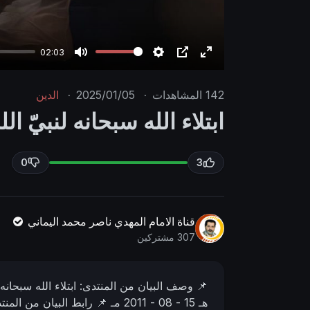
02:03
M
S
P
E
u
e
I
n
142
المشاهدات
·
2025/01/05
·
الدين
t
t
P
t
ابتلاء الله سبحانه لنبيّ ال
e
t
e
i
r
n
f
0
3
g
u
s
l
l
قناة الامام المهدي ناصر محمد اليماني
s
307 مشتركين
c
r
📌 وصف البیان من المنتدى:
ابتلاء الله سبحانه
e
هـ
15 - 08 - 2011 مـ
📌 رابط البيان من المنت
e