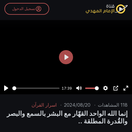
تسجيل الدخول
P
l
a
y
17:39
P
M
S
P
E
l
u
e
I
n
118
المشاهدات
·
2024/08/20
·
اسرار القرآن
a
t
t
P
t
إنما الله الواحد القهّار مع البشر بالسمع والبصر
y
e
t
e
والقُدرة المطلقة ..
i
r