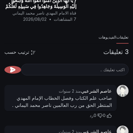
{ يَا أيُّها الَّذِينَ آمَنُوا اتَّقُوا اللَّهَ وَابْتَغُوا
إِلَيْهِ الْوَسِيلَةَ وَجَاهِدُوا فِي سَبِيلِهِ لَعَلَّكُمْ
تُفْلِحُونَ }
قناة الامام المهدي ناصر محمد اليماني
7 المشاهدات
•
2026/08/02
تعليقات
الفيديوهات
3 تعليقات
ترتيب حسب
عاصم الشرعبي
منذ 2 سنوات
صاحب علم الكتاب وفصل الخطاب الإمام المهدي
المنتظر الحق من رب العالمين ناصر محمد اليماني .
0
0
رد
عاصم الشرعبي
منذ 2 سنوات