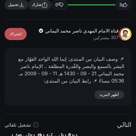
n
f
0
3
شارك
تحميل
g
u
s
l
l
قناة الامام المهدي ناصر محمد اليماني
اشتراك
s
307 مشتركين
c
r
📌 وصف البیان من المنتدى:
إنما الله الواحد القهّار مع
e
البشر بالسمع والبصر والقُدرة المطلقة ..
الإمام ناصر
e
محمد اليماني
21 - 09 - 1430 هـ
11 - 09 - 2009 مـ
n
05:36 مساءً
📌 رابط البيان من المنتدى:
https://nasser-alyamani.org/showthread.php?
p=5618
أظهر المزيد
التالي
تشغيل تلقائي