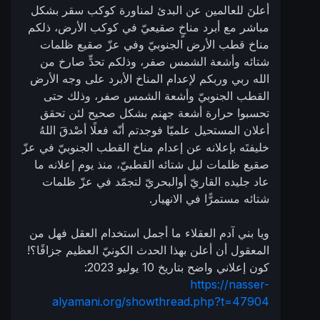
أعلنَ للعالمين عن البدئ لمناورة كوكب سقر بشكل
مباشر مع أبرد مناخٍ صقيعيّ في كوكب الأرض، ذلكم
مناخ قطب الأرض الجنوبيّ وفي عزّ صقيع ظلمات
شتائه وأشعة الشمس صفر، وذلكم تحدٍّ صارخ من
الله ربي وربكم لإعدام المناخ الأبرد على وجه الأرض
القطب الجنوبيّ وأشعة الشمس صفر، وذلك حتى
تحسبوا حرارة أشعة جهنم بشكل صحيح لئن تحقق
أعلان المستحيل علميّا فوجدتم أنّه فعلًا أصْدقَ اللهُ
خليفتَه بإعلانه عن إعدام مناخ القطب الجنوبيّ في عزّ
صقيع ظلمات ليل شتائه القطبيّ، منذ يوم إعلانه ما
عاد جليده القاريّ أوالبحريّ لتجمّد في عزّ ظلمات
شتائه مستمرًّا في الانهيار.
ويا بني آدم العقلاء ما أجمل استخدام العقل فهل من
المعقول أن أعلن بهذا الحدث الكونيّ العظيم جزافًا؟!
كون إعلاني واضح بتاريخ 10 يوليو 2023:
https://nasser-
alyamani.org/showthread.php?t=47904