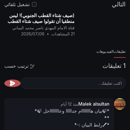
التالي
محمد اليماني
02 - محرم - 1448 هـ
17 - 06 - 2026
تشغيل تلقائي
مـ
📌 رابط البيان من المنتدى:
https://nasser-
(صيف شتاء القطب الجنوبي)! ليس
alyamani.org/sh....owthread.php?p=50357
منطقيا أن تقولوا صيف شتاء القطب
الجنوبي..
قناة الامام المهدي ناصر محمد اليماني
21 المشاهدات
•
2026/07/06
تعليقات
الفيديوهات
1 تعليقات
ترتيب حسب
Malek alsultan
منذ 12 أيام
*🍃بيان هاااااااام جدااااا وعااااااااجل 🍃*
**
*🖊️رابط البيان :-*