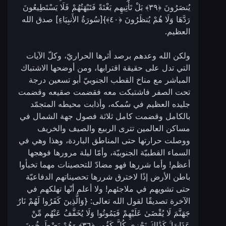
يُنصَرُونَ ‎﴿٣٩﴾‏ بَلْ تَأْتِيهِم بَغْتَةً فَتَبْهَتُهُمْ فَلَا يَسْتَطِيعُونَ
رَدَّهَا وَلَا هُمْ يُنظَرُونَ ‎﴿٤٠﴾}[سُورَةُ الأَنبِيَاءِ] صدق الله
العظيم.
ولكن الله وعدهم برصد أثرها الحراريّ، وكلّ الآيات
التي تدل على حقيقة اقترابها، ومن أوضحها الاشتباك
المباشر مع مناخ القطب الجنوبيّ أبو تسعين درجة
تحت الصفر فاشتبكت معه فقضمت صقيعه وقضمت
جليده العظيم في سُمكه، وأذابت محيطه المتجمّد
بالكامل وقضمت كامل ثلاثة فصول جهة الشمال في
مساكن العالمين تترى الربيع والصيف والخريف
ووصلت حرارتها حتى المناطق الباردة، وهذا وهي في
السماء القطبيّة الجنوبيّة، وأمّا ليلة مرورها فوهجها
أعظم! وأما شررها فهو مضادّ للتحصينات مهما تخبأوا
باطن الأرض إذًا لاخترق شررها تحصيناتهم الدفاعيّة
حتى تشويهم في ملاجئهم! ولا أعلم أنّها تهلكهم في
الآخرة تصديقًا لقول الله تعالى: {وَالَّذِينَ كَفَرُوا لَهُمْ نَارُ
جَهَنَّمَ لَا يُقْضَىٰ عَلَيْهِمْ فَيَمُوتُوا وَلَا يُخَفَّفُ عَنْهُم مِّنْ
عَذَابِهَا ۚ كَذَٰلِكَ نَجْزِي كُلَّ كَفُورٍ ‎﴿٣٦﴾‏ وَهُمْ يَصْطَرِخُونَ