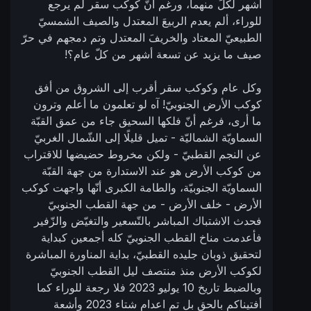
أشهر لكلٍّ منهما، ورغم أنّ كوكب سقر لم يرجع
للوراء، ألم يعدم الربيعَ المعتدل والصيف الشمسيّ
الطبيعيّ المعتاد والخريفَ المعتدل وتم دمجهم في حرّ
صيف ما يزيد عن تسعة أشهر من كلّ عام؟!
وكل عام وكوكب سقر أقرب إلى الشروق من أفق
كوكب الأرض الجنوبيّ! آه لو تعلمون ما أعلم وترون
ما أرى، فرغم أنّ فلكها السحيق جاء من عمق القبّة
السماويّة الشماليّة - تميل قليلًا إلى الشّمال الغربيّ
عن النجم القطبيّ - ولكن مخروط حضيضها للاقتراب
من كوكب الأرض هو عند الاستدارة من جهة القبّة
السماويّة الجنوبيّة، والطامة الكبرى أنّها واجهت كوكب
الأرض - خلف الأرض - من جهة القطب الجنوبيّ
فحدث الاشتباك المباشر بالتّسعير والتغيّض والزّفير
فأعدمت مناخ القطب الجنوبيّ كله أجمعين كبداية
لتحقيق ذوبان جليده القطبيّ، بداية المناورة المباشرة
لكوكب الأرض منذ منتصف ليل القطب الجنوبيّ
وبالضبط تاريخ 10 يوليو 2023 فلا رجعة للوراء كما
أفتيناكم بالحق بل تم اعدام شتاء 2023 وأشعة