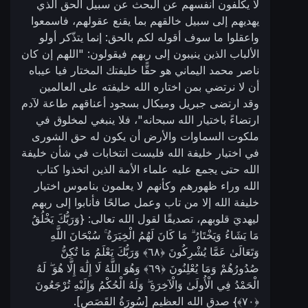
لا يكلفون أنفسهم عن البحث عن سبيل الحق الذي
يهديهم إلى سبيل خالقهم بما يقنع عقولهم، فاسمعوا
واعقلوا ما سوف أقوله لكم بالحق: إنما يتذّكر أولو
الألباب الذين ينيبون إلى ربهم فيقولون: "اللهم إن كان
ناصر محمد اليماني هو حقًّا خليفتك المختار فيا عيباه
أن لا نرتضي بمن اختاره الله خليفته على العالمين
وقد ارتضى جبريل وميكال بسجود أعناقهم طاعة لآدم
ارتضاءً باختيار الله سبحانه"، فلا ينبغي لمخلوق في
ملكوت السماوات والأرض أن يكون له حق الشورى
في اختيار خليفة الله فليست انتخابات في شأن خليفة
الله حتى يجمع عليه علماء الأمة الذين اتخذوا كتاب
الله وراء ظهورهم وكأنهم لا يعلمون بناموس اختيار
خليفة الله إلا من تاب وعمل صالحًا فأنابوا إلى ربهم
ليهديَ قلوبهم، تصديقًا لقول الله تعالى: {وَرَبُّكَ يَخْلُقُ
مَا يَشَاءُ وَيَخْتَارُ ۗ مَا كَانَ لَهُمُ الْخِيَرَةُ ۚ سُبْحَانَ اللَّهِ
وَتَعَالَىٰ عَمَّا يُشْرِكُونَ ‎﴿٦٨﴾‏ وَرَبُّكَ يَعْلَمُ مَا تُكِنُّ
صُدُورُهُمْ وَمَا يُعْلِنُونَ ‎﴿٦٩﴾‏ وَهُوَ اللَّهُ لَا إِلَٰهَ إِلَّا هُوَ ۖ لَهُ
الْحَمْدُ فِي الْأُولَىٰ وَالْآخِرَةِ ۖ وَلَهُ الْحُكْمُ وَإِلَيْهِ تُرْجَعُونَ