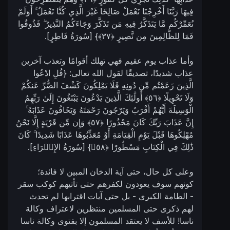
فِيهَا رَبَّنَا أَخْرِجْنَا نَعْمَلْ صَالِحًا غَيْرَ الَّذِي كُنَّا نَعْمَلُ ۚ أَوَلَمْ
نُعَمِّرْكُم مَّا يَتَذَكَّرُ فِيهِ مَن تَذَكَّرَ وَجَاءَكُمُ النَّذِيرُ ۖ فَذُوقُوا
فَمَا لِلظَّالِمِينَ مِن نَّصِيرٍ ‎﴿٣٧﴾} [سُورَةُ فَاطِرٍ].
وأما عذاب يوم عقيم فهي تهلك أقوامًا وتعذب آخرين
عذاب شديدًا، تصديقًا لقول الله تعالى: {قُلِ ادْعُوا
الَّذِينَ زَعَمْتُم مِّن دُونِهِ فَلَا يَمْلِكُونَ كَشْفَ الضُّرِّ عَنكُمْ
وَلَا تَحْوِيلًا ‎﴿٥٦﴾‏ أُولَٰئِكَ الَّذِينَ يَدْعُونَ يَبْتَغُونَ إِلَىٰ رَبِّهِمُ
الْوَسِيلَةَ أَيُّهُمْ أَقْرَبُ وَيَرْجُونَ رَحْمَتَهُ وَيَخَافُونَ عَذَابَهُ ۚ
إِنَّ عَذَابَ رَبِّكَ كَانَ مَحْذُورًا ‎﴿٥٧﴾‏ وَإِن مِّن قَرْيَةٍ إِلَّا نَحْنُ
مُهْلِكُوهَا قَبْلَ يَوْمِ الْقِيَامَةِ أَوْ مُعَذِّبُوهَا عَذَابًا شَدِيدًا ۚ كَانَ
ذَٰلِكَ فِي الْكِتَابِ مَسْطُورًا ‎﴿٥٨﴾‏} [سُورَةُ الإِسۡرَاءِ].
وعلى كل حال، حتى آية الدخان المبين لا فائدة؛
كونهم سوف يعودون لكفرهم حتى تأتيهم كوكب سقر
- الطامة الكبرى - بل حتى آيات اقترابها لم تحدث
لهم ذكرى حتى المسلمين منتظرين لاعتراف وكالة
ناسا! للأسف لا يعتقد المسلمون إلا بفتوى وكالة ناسا