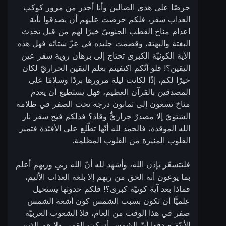
حرصًا على هدى الضالين وأنا أحذر من مرور كوكب
العذاب سقر، فلكم حرصت عليهم أن يصدقوا بآية
اعدام مناخ القطب الجنوبيّ خيرًا لهم من قبل تحدث
البغتة والبهتة، وقضمت جليده في عزّ شتائه فهل هذه
الآية الكونيّة الكبرى تحتاج إلى برهان رؤية سقر عين
اليقين؟! فلو أنّكم اكتفيتم بعلم اليقين الحراريّ لكان
خيرًا لكم، إذًا لكانت ليلة مرورها بردًا وسلامًا على
المصدقين بالقرآن العظيم، فهل يستطيع أن يعدم
مناخ تسعون إلى ثمانون درجه تحت الصفر في ظلامه
الشتويّ إلا مصدرٌ حراريٌّ وقاد؟ فذلكم فيح سقر نار
الله الموقدة، فالحمد لله أنّها تطّلع على الأفئدة فتميز
القلوب المنيرة من القلوب المظلمة.
فلتتسعّر بإذن الله، وأشهد لله أنّ الله ربي وربهم أعلم
بما يوعون أنه الحق من ربهم إلا بلغة العذاب الأليم،
فماذا بعد آية كونيّة كبرى؟! فلكم حدوثها يستحيل
علميًّا أن تكون بسبب الشمس كون أشعة الشمس
صفر في هذا الوقت من العام، فلا الشعوب العربيّة
الأبيّة صدقوا أنّ الشمس أدركت القمر، ولا هم الذين