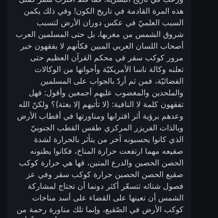
هذه المرة القادمة في تاريخ الكون! وفي ذلك يكمن
السبب العلميّ في عكس دوران الأرض لتسبب
شروق الشمس من مغربها، بل حتى المسلمين العرب
أصحاب اللسان العربي المبين فكأنهم لا يفقهون خبر
مرور كوكب سقر في محكم القرآن العظيم حتى
تعلنه وكالة ناسا الأمريكيّة وأخواتها من الوكالات
الفضائيّة، فمن ثم أردّ بالجواب على المسلمين
والملحدين والمغضوب عليهم أجمعين وأقول: فهل
تفقهون كلمة لا النافية: (لا تأتيهم إلا بغتة)؟ ولكنّ الله
وعدهم برؤية أثر اقترابها ومناورتها في أقطاب الأرض
وبالذات الفريزر المركزي طقس القطب الجنوبيّ
الذي كانوا يحسبونه آخر من يتأثر بالحرارة لشدة
صقيعه مهما ارتفعت حرارة المناخ، فكانوا يظنونه
الحصن الحصين والدرع المتين، فها هي حرارة كوكب
صقيع الحصن الحصين حرارة كوكب سقر وفي عز
فصول شتائه تتسعّر أكثر دونما أن تحتاج لمشاركة
الشمس أن تعينها على القضاء على أسد مناخات
كوكب الأرض في الصّقيع، وإنما تلك مناورة رحمة من