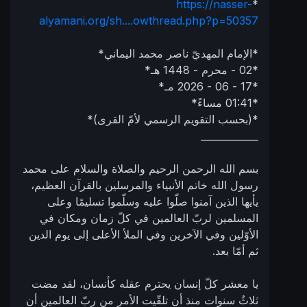
https://nasser-
*
alyamani.org/sh....owthread.php?p=50357
*الإمام المهديّ ناصر محمد اليماني*
*02 - محرم - 1448 هـ*
*17 - 06 - 2026 مـ*
*01:41 مساءً*
*(بحسب التقويم الرسمي لأمّ القرى)*
____________
بسم الله الرحمن الرحيم والصلاة والسلام على محمد
رسول الله خاتم الأنبياء والمرسلين بالقرآن العظيم،
يأيها الذين آمنوا صلّوا عليه وسلّموا تسليمًا وعلى
المسلمين لربّ العالمين في كلّ زمان ومكان في
الأوّلين وفي الآخرين وفي الملأ الأعلى إلى يوم الدين
ثم أمّا بعد.
يا معشر كلّ إنسان يحترم عقله كأنسان، لقد مضت
ثلاثُ سنوات منذ أن تلقّيت الأمر من ربّ العالمين أن