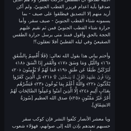
صدقوا بآية اعدام فريزر القطب الجنوبيّ، ولم أكن
أريد منهم إلا التصديق فيطلقوا على صيف - بما
يسمونه شتاء القطب الجنوبيّ - صيف سقر، وأما
حرارة شتاء القطب الجنوبيّ فمن ثم نقيم عليهم
الحجة بالحق وأقول فمنذ متى يرسل حرارة الطقس
الصقيعيّ وفي ليله القطبيّ أفلا تعقلون؟!
وأختم بياني هذا بقول الله تعالى: {فَلَا أُقْسِمُ بِالشَّفَقِ
‎﴿١٦﴾‏ وَاللَّيْلِ وَمَا وَسَقَ ‎﴿١٧﴾‏ وَالْقَمَرِ إِذَا اتَّسَقَ ‎﴿١٨﴾‏
لَتَرْكَبُنَّ طَبَقًا عَن طَبَقٍ ‎﴿١٩﴾‏ فَمَا لَهُمْ لَا يُؤْمِنُونَ ‎﴿٢٠﴾‏
وَإِذَا قُرِئَ عَلَيْهِمُ الْقُرْآنُ لَا يَسْجُدُونَ ۩ ‎﴿٢١﴾‏ بَلِ الَّذِينَ كَفَرُوا
يُكَذِّبُونَ ‎﴿٢٢﴾‏ وَاللَّهُ أَعْلَمُ بِمَا يُوعُونَ ‎﴿٢٣﴾‏ فَبَشِّرْهُم
بِعَذَابٍ أَلِيمٍ ‎﴿٢٤﴾‏ إِلَّا الَّذِينَ آمَنُوا وَعَمِلُوا الصَّالِحَاتِ لَهُمْ
أَجْرٌ غَيْرُ مَمْنُونٍ ‎﴿٢٥﴾‏} صدق الله العظيم [سُورَةُ
الانشِقَاقِ].
ويا معشر الأنصار كثّفوا النشر فإن كوكب سقر
حسبهم تعيدهم بإذن الله إلى صوابهم، فهؤلاء شعوب