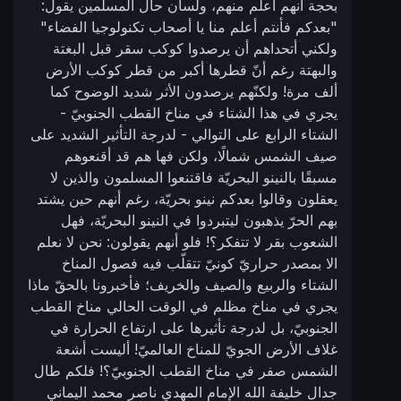
بحجة أنهم أعلم منهم، ولسان حال المسلمين يقول:
"بعدكم فأنتم أعلم منا يا أصحاب تكنولوجيا الفضاء"
ولكني أتحداهم أن يرصدوا كوكب سقر قبل البغتة
والبهتة رغم أنّ قطرها أكبر من قطر كوكب الأرض
ألف مرة! ولكنّهم يرصدون الأثر شديد الوضوح كما
يجري في هذا الشتاء في مناخ القطب الجنوبيّ -
الشتاء الرابع على التوالي - لدرجة التأثير الشديد على
صيف الشمس شمالًا، ولكن فها هم قد أقنعوهم
مسبقًا بالنينو البحريّة فاقتنعوا المسلمون والذين لا
يعقلون وقالوا بعدكم نينو بحريّة، رغم أنهم حين يشتد
بهم الحرّ يذهبون ليتبردوا في النينو البحريّة، فهل
الشعوب بقر لا تتفكر؟! فلو أنهم يقولون: نحن لا نعلم
الا بمصدر حراريّ كونيّ تتقلّب فيه فصول المناخ
الشتاء والربيع والصيف والخريف؛ فأخبرونا بالحقّ ماذا
يجري في مناخ مظلم في الوقت الحالي مناخ القطب
الجنوبيّ، بل لدرجة تأثيرها على ارتفاع الحرارة في
غلاف الأرض الجويّ للمناخ العالميّ! أليست أشعة
الشمس صفر في مناخ القطب الجنوبيّ؟! فلكم طال
جدال خليفة الله الإمام المهدي ناصر محمد اليماني