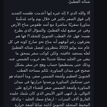
شتائه القطبيّ.
ألا والله الذي لا إله غيره إنها أعدمت طقسه الشديد
إلى فوق الصفر بكثير في خلال يوم واحد مُدشّنةً
مناورةً سقريّةً مباشرةً مع أسد طقوس مناخ الأرض
وفي عز صقيع ليله القطبيّ، والسؤال الذي يطرح
نفسه: فهل عاد القطب الجنوبيّ للتجمّد؟! فها هم
يعترفون رغم أنوفهم أنه مناخ تحدٍ صارخ كونه في كل
عامٍ منذ يوليو 2023 ينتظرون لفصل شتائه القطبيّ
لعله يستعيد عافيته، ولكن كوكب سقر يسحق ما
تبقى من الجليد سحقًا شديدًا بعد غروب الشمس عنه،
وذلك حتى يستطيعوا حساب وهج حر سقر بشكل
صحيح في ميدان المناورة، تلكم مساحة القطب
الجنوبيّ العظيم وأشعة الشمس صفر، وما أخشاه هو
حين تستكمل المناورة ورصدوا حرارتها في ميدان
المناورة وأشعة الشمس صفر للشتاء الرابع على
التوالي، بل انتهى الثور الأبيض الذي كان سُمك جليده
القاريّ آلاف المترات - ارتفاع سمك الجليد - وكذلك
المحيط المتجمّد الجنوبيّ أذابته تمامًا أشعة حرارة