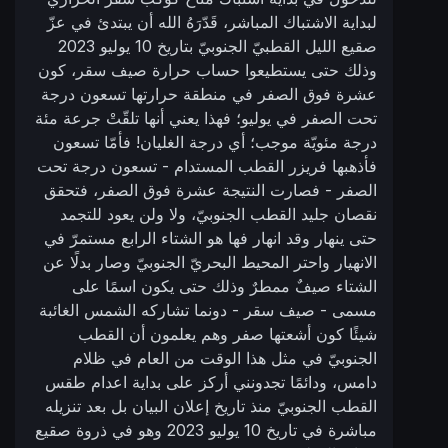
لبداية الاشتباك المباشر، قَدّرَهُ الله أن يبتدئ في عزّ
صقيع الليل القطبيّ الجنوبيّ بتاريخ 10 يوليو 2023
وذلك حتى يستطيعوا حساب حرارة صيف سقر، كون
عشرة فوق الصفر في منطقة حرارتها تسعون درجة
تحت الصفر في يوليو؛ فهذا يعني أنها تلقّتْ جرعة مئة
درجة مئويّة موجب؛ أي درجة الغليان! فأمّا تسعون
فأذهبها فريزر القطب المستدام - تسعون درجة تحت
الصفر - فصارت النتيجة عشرة فوق الصفر، فتحقق
نقصان جليد القطب الجنوبيّ، ولا ولن يعود للتجمد
حتى ينهار وقد انهار فها هو الشتاء الرابع مستمرّ في
الانهيار واحتر المحيط البحريّ الجنوبيّ وصار بدلًا عن
الشتاء صيفٌ ممطرٌ وذلك حتى يكون اسمًا على
مسمى - صيف سقر - دونما تشاركه الشمس الغائبة
شيئًا كون أشعتها صفر وهم يعلمون أن القطب
الجنوبيّ في مثل هذا الوقت من العام في ظلام
دامس، ودائمًا تجدونني أركز على بداية اعدام طقس
القطب الجنوبيّ منذ تاريخ إعلان البيان بل بعد تنزيله
مباشرة في تاريخ 10 يوليو 2023 وهو في ذروة صقيع