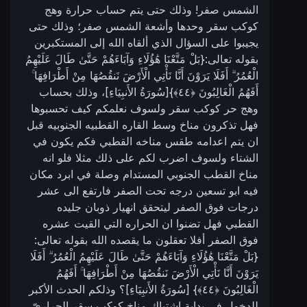
الشمس صفر! وذلك حتى يتم حساب حرارة وهج
كوكب سقر وحدها وأشعة الشمس صفر؛ وذلك حتى
يجيبوا على السؤال الذي ألقاه الله إلى المستكبرين
بقوله تعالى:{بَلْ مَتَّعْنَا هَٰؤُلَاءِ وَآبَاءَهُمْ حَتَّىٰ طَالَ عَلَيْهِمُ
الْعُمُرُ ۗ أَفَلَا يَرَوْنَ أَنَّا نَأْتِي الْأَرْضَ نَنقُصُهَا مِنْ أَطْرَافِهَا ۚ
أَفَهُمُ الْغَالِبُونَ ‎﴿٤٤﴾‏}[سُورَةُ الأَنبِيَاءِ]، وذلك بحساب
وهج حر كوكب سقر ولسوف نعلمكم كيف تحسبوها
فهل تذكرون مناخ وسط القاره القطبيه الجنوبيه قبل
ان يتم اعدامه طقس مناخه القطبي فكم يكون في
الشتاء ولسوف اضرب لكم على ذلك مثلا فلو انه
مناخ القطب الجنوبي المستدام وصلة في ابرد مكان
فيه ابو تسعين درجه تحت الصفر فارتفع الى عشر
درجات فوق الصفر ليتحقق انهيار ذوبان جليده
القطبي فهل تضنوا ان الحراره التي القيت عشره
فوق الصفر أفلا تعقلون ما يقصده الله بقوله تعالى:
{بَلْ مَتَّعْنَا هَٰؤُلَاءِ وَآبَاءَهُمْ حَتَّىٰ طَالَ عَلَيْهِمُ الْعُمُرُ ۗ أَفَلَا
يَرَوْنَ أَنَّا نَأْتِي الْأَرْضَ نَنقُصُهَا مِنْ أَطْرَافِهَا ۚ أَفَهُمُ
الْغَالِبُونَ ‎﴿٤٤﴾‏} [سُورَةُ الأَنبِيَاءِ]؟ وذلكم الحدث الأكبر
للدخول في بداية اشتباك مناخ كوكب سقر الحراريّ