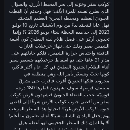
كوكب سقر وحَوّله إلى بحر المحيط الأزرق. والسؤال
الذي يطرح نفسه للمرة الألف: فهل وجدتم أنّ القطب
الجنوبيّ العظيم ومحيطه البحريّ العظيم المتجمّد
فهل عادا للتجمّد بدءً من يوم الاشتباك تاريخ 10 يوليو
2023 إلى حد هذه اللحظة شتاء يونيو 2026 ؟! وإنما
تجدوني أركز على فصل ظلام ليله القطبيّ كون أشعة
الشمس صفر وذلك حتى تنهارَ خزعبلات الغازات
الدفيئة واحتباس حرارة الشمس، فلكم جادلتهم على
مدار 21 عامًا حتى تم اسقاط خزعبلاتهم بتسعير سقر
أثناء الظلام الشتويّ القطبيّ في كل عام أكثر فأكثر،
كونها تخبّ وتتسعّر بأمر الله وهي منطلقة في
مخروط فلكها الجنوبيّ أقرب فأقرب حتى يشرقَ
منتصف قرصها، سوف تشهدون قطرها 180 درجة
قوسيّة تحجب الفضاء الجنوبيّ فتشهدون قرص كوكب
سقر من أقصى جنوب كوكب الأرض شرقًا إلى أقصى
جنوب كوكب الأرض غربًا! فتخيلوا هذا المنظر المرعب
يوم يجعل الولدان الشباب شيبًا! آه لو تعلمون ما أعلم!
ألا والله إن ذلك المنظر الجحيمي لهو أعظم هول
ورعب في تاريخ البشريّة! فما قط اقترب سقر كمثل