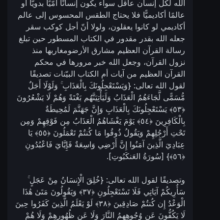
الله لكل إنسان عاقل سواء يكون إنسانًا أمّيًا بدويًّا أو
عالمًا أكاديميًّا فلا يحتاج الطقس المحسوس إلى عالم
أكاديمي لو كانوا يعقلون، ولولا أنّ أجل كوكب سقر
جعله الله بقدر مقدور في الكتاب المسطور حين تبلغ
رسالة القرآن العظيم مشارق الأرضومغاربها منذ
نزول القرآن، وجعل الله خبر مرورها في محكم
القرآن العظيم من آيات أم الكتاب البيّنات تصديقًا
لقول الله تعالى: {وَيَسْتَعْجِلُونَكَ بِالْعَذَابِ ۚ وَلَوْلَا أَجَلٌ
مُّسَمًّى لَّجَاءَهُمُ الْعَذَابُ وَلَيَأْتِيَنَّهُم بَغْتَةً وَهُمْ لَا يَشْعُرُونَ
‎﴿٥٣﴾‏ يَسْتَعْجِلُونَكَ بِالْعَذَابِ وَإِنَّ جَهَنَّمَ لَمُحِيطَةٌ
بِالْكَافِرِينَ ‎﴿٥٤﴾‏ يَوْمَ يَغْشَاهُمُ الْعَذَابُ مِن فَوْقِهِمْ وَمِن
تَحْتِ أَرْجُلِهِمْ وَيَقُولُ ذُوقُوا مَا كُنتُمْ تَعْمَلُونَ ‎﴿٥٥﴾‏ يَا
عِبَادِيَ الَّذِينَ آمَنُوا إِنَّ أَرْضِي وَاسِعَةٌ فَإِيَّايَ فَاعْبُدُونِ
وتصديقًا لقول الله تعالى: {خُلِقَ الْإِنسَانُ مِنْ عَجَلٍ ۚ
سَأُرِيكُمْ آيَاتِي فَلَا تَسْتَعْجِلُونِ ‎﴿٣٧﴾‏ وَيَقُولُونَ مَتَىٰ هَٰذَا
الْوَعْدُ إِن كُنتُمْ صَادِقِينَ ‎﴿٣٨﴾‏ لَوْ يَعْلَمُ الَّذِينَ كَفَرُوا حِينَ
لَا يَكُفُّونَ عَن وُجُوهِهِمُ النَّارَ وَلَا عَن ظُهُورِهِمْ وَلَا هُمْ