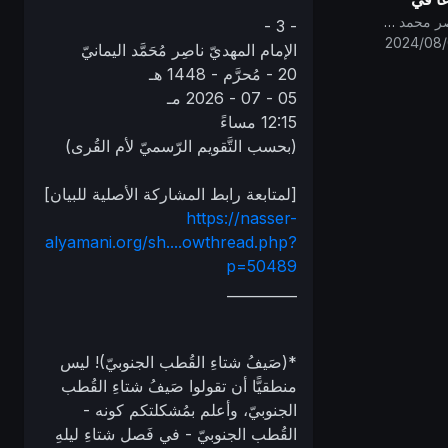
 المعدل
قناة الامام المهدي ناصر محمد اليماني
- 3 -
ات
2024/08
الإمام المهديّ ناصِر مُحَمَّد اليمانيّ
20 - مُحرَّم - 1448 هـ
05 - 07 - 2026 مـ
12:15 مساءً
(بحسب التَّقويم الرّسميّ لأم القُرى)
[لمتابعة رابط المشاركة الأصلية للبيان]
https://nasser-
alyamani.org/sh....owthread.php?
p=50489
__________
*(صَيفُ شتاءِ القُطب الجنوبيّ)! ليس
منطقيًّا أن تقولوا صَيفُ شتاءِ القُطب
الجنوبيّ، وأعلم بمُشكلتكم كونه -
القُطب الجنوبيّ - في فَصل شتاءِ ليلهِ