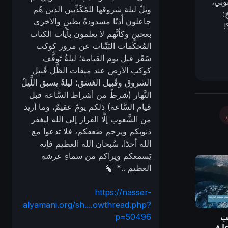
وبي،
ويلٌ ليلة شروقها للمُكَذِّبين الذين هُم
:
جاعلون أُذنًا مسدودةً بطينٍ والأخرى
!
بعجينٍ وكأنَّهم لا يعلمون بآيات الكتاب
المُحكَمات البَيِّنات عن مرور كوكب
 غرب
سَقَر قبل يوم القيامة؛ ليلةُ تَوقُّف
م
كوكب الأرض عند ميقات الظِّل قُبيل
قبل
الشروق وقُبيل الغَسَق؛ ليلةُ يسبق اللَّيلُ
ن
النَّهار (شرطٌ من أشراط السَّاعة قبل
فكم،
قيام السَّاعة) ذلكم يومٌ عقيمٌ، وما أريد
َد
من الشَّعوب إلَّا الفرار إلى الله ليغفر
ذنوبكم ويرحم ضَعفكم، فلا تدعوا مع
الله أحدًا، سُبحان الله العظيم فإنه
يَسمعكم ويراكم من سماءِ عرشهِ
العظيم ..* 🍃
https://nasser-
alyamani.org/sh....owthread.php?
p=50496
طب
عا في