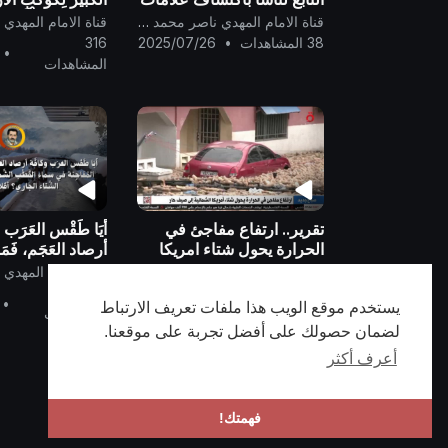
فيزيائية لوجود جسم شديد
مَنطِقةِ القُطْبِ الج
قناة الامام المهدي ناصر محمد اليماني
الحرارة في الفضاء الجنوبي..
38 المشاهدات
•
2025/07/26
316
•
المشاهدات
تقرير.. ارتفاع مفاجئ في
أَيَا طَقْس العَرَب و
الحرارة يحول شتاء امريكا
أرصاد العَجَم، فَمَ
الشمالية الى صيف حار ( من
الحَرارة المُفاجِئ
قناة الامام المهدي ناصر محمد اليماني
تصديق البيان الحق للقران
القُطْب الشَّماليّ
32 المشاهدات
•
2024/05/20
194
•
العظيم على الواقع الحقيقي
يستخدم موقع الويب هذا ملفات تعريف الارتباط
المشاهدات
)
لضمان حصولك على أفضل تجربة على موقعنا.
أعرف أكثر
فهمتك!