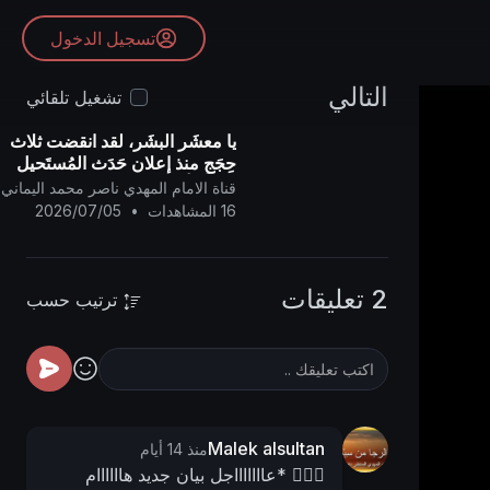
تسجيل الدخول
التالي
تشغيل تلقائي
يا معشَر البشَر، لقد انقضت ثلاث
حِجَجٍ منذ إعلان حَدَث المُستَحيل
علميًّا: أن يتحوَّل صقيعُ (فريزر)
قناة الامام المهدي ناصر محمد اليماني
تسعين درجةً تحت الصفر - شتاء
16 المشاهدات
•
2026/07/05
ليل الُقطب
2 تعليقات
ترتيب حسب
Malek alsultan
منذ 14 أيام
✍🏼🍃 *عاااااااجل بيان جديد هاااااام