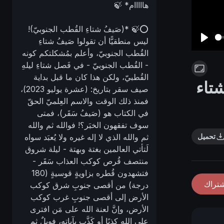
هااااام* 🍃
⭕🍃 *(صَيفُ شتاءِ القُطب الجنوبيّ)!
ليس منطقيًّا أن تقولوا صَيفُ شتاءِ
P
القُطب الجنوبيّ، وأعلم بمُشكلتكم كونه
l
- القُطب الجنوبيّ - في فَصل شتاءِ ليلهِ
a
القُطبيّ، ولكن هذا كان ما قبل بداية
تاء
y
صيف سقر بتاريخ: (عشرة يوليو 2023)،
فمنذ ذلك الوقت والاسم العِلميّ الحقّ
في الكتاب هو (صَيفُ سَقَر)، فمتى
سوف تفقهون الخبَر؟! فوالله ثم والله
تحميل
ثم والله الذي لا إله غيره ولا يُعبَد سواه
لَتأتي العالمين بغتة وبهتة - ليلة شروق
منتصف قُرص كوكب العذاب سَقَر -
فتشهدون قُطره بزاويةٍ قوسيةٍ (180
شتراك
درجة) من أقصى جنوبِ شرق كوكب
الأرض إلى أقصى جنوبِ غرب كوكب
الأرض، وإنَّ لعنة الله على مَن افترى
على الله كذبًا أو كَذَّب بآياته، فويلٌ ثم