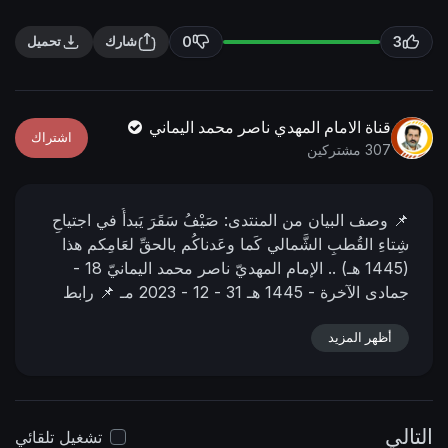
n
f
g
u
0
3
شارك
تحميل
s
l
l
s
قناة الامام المهدي ناصر محمد اليماني
اشتراك
c
307 مشتركين
r
e
📌 وصف البیان من المنتدى:
صَيْفُ سَقَرَ يَبدأُ في اجتياحِ
e
شِتاءِ القُطبِ الشَّمالي كَما وعَدناكُم بالحقِّ لعَامِكم هذا
n
(1445 هـ) ..
الإمام المهديّ ناصر محمد اليمانيّ
18 -
جمادى الآخرة - 1445 هـ
31 - 12 - 2023 مـ
📌 رابط
البيان من المنتدى:
https://www.nasser-
أظهر المزيد
alyamani.or....g/showthread.php?p=4
📌 رابط
الفيديو في اليوتيوب :
https://youtu.be/sq3S9XPiWcU?
si=JpvIm8dKFVFZDjw-
التالي
تشغيل تلقائي