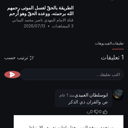
الطريقة بالحقّ لغسل الموتى رحمهم
الله برحمته، ووعده الحقّ وهو أرحم
الراحمين ..
قناة الامام المهدي ناصر محمد اليماني
3 المشاهدات
•
2026/07/13
تعليقات
الفيديوهات
1 تعليقات
ترتيب حسب
ابوسلطان العبيدي
منذ 1 عام
ص والقران ذي الذكر
0
0
رد
يستخدم موقع الويب هذا ملفات تعريف الارتباط
أظهر المزيد