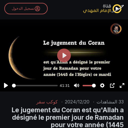
تسجيل الدخول
P
l
a
y
41:31
P
M
S
P
E
l
u
e
I
n
33
المشاهدات
·
2024/12/20
·
كوكب سقر
a
t
t
P
t
Le jugement du Coran est qu'Allah a
y
e
t
e
désigné le premier jour de Ramadan
i
r
pour votre année (1445