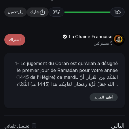
n
f
g
u
0
1
شارك
تحميل
s
l
l
s
La Chaine Francaise
اشتراك
c
5 مشتركين
r
e
1-
Le jugement du Coran est qu'Allah a désigné
e
le premier jour de Ramadan pour votre année
n
الحُكْمُ مِنَ القُرآن أنَّ
(1445 de l'Hégire) ce mardi..
الله جَعَلَ غُرَّةَ رَمَضَان لعَامِكم هَذا (1445 هـ) الثُّلاثَاء ..
L'Imam Al-Mahdi Nasser Mohammed Al-Yamani
أظهر المزيد
12 - mars - 2024
02 Ramadan 1445 de l'hégire
11:43 (du matin)
(Selon le calendrier officiel de la
📌 رابط البيان من المنتدى:
Mère des cités)
https://nasser-alyamani.org/sh....owthread.php?
التالي
p=44605
تشغيل تلقائي