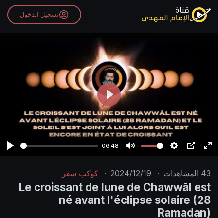
تسجيل الدخول
P
l
a
y
06:48
P
M
S
P
E
l
u
e
I
n
43
المشاهدات
·
2024/12/19
·
كوكب سقر
a
t
t
P
t
Le croissant de lune de Chawwāl est
y
e
t
e
né avant l'éclipse solaire (28
i
r
Ramadan)