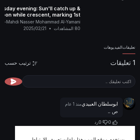
alyamani.org/sh....owthread.php?p=44650
rsday evening: Sun'll catch up &
 Moon while crescent, marking 1st
Ramadan 1446
f Al-Mahdi Nasser Mohammad Al-Yamani
80 المشاهدات
•
2025/02/21
تعليقات
الفيديوهات
1 تعليقات
ترتيب حسب
ابوسلطان العبيدي
منذ 1 عام
ص ..
0
0
رد
يستخدم موقع الويب هذا ملفات تعريف الارتباط
أظهر المزيد