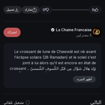
n
f
g
u
0
0
شارك
تحميل
s
l
l
s
La Chaine Francaise
اشتراك
c
5 مشتركين
r
e
Le croissant de lune de Chawwāl est né avant
e
l'éclipse solaire (28 Ramadan) et le soleil s'est
n
joint à lui alors qu'il est encore en état de
وُلِدَ هِلال شَوَّال مِن قَبْل الكُسوف الشَّمسيّ
croissant ..
(28 - رمضان) واجتمَعت به الشَّمس وقَد هو هِلالًا ..
أظهر المزيد
L'Imam Al-Mahdi Nasser Mohammad Al-Yamani
30 Ramadan 1445 de l'hégire
09 avril 2024 de
l'ère commune
11:10 (du matin)
(Selon le
📌 رابط
calendrier officiel de la Mère des cités)
التالي
https://nasser-
البيان من المنتدى:
تشغيل تلقائي