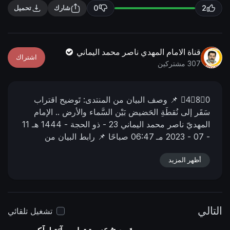
n
f
0
2
شارك
تحميل
g
u
s
l
l
قناة الامام المهدي ناصر محمد اليماني
اشتراك
s
307 مشتركين
c
r
4⃣8⃣0⃣
📌 وصف البیان من المنتدى:
تَوضيح اقتراب
e
سَقَر إلى نُقطَةِ الحَضيض بَيْن السَّماء والأرض ..
الإمام
e
المهديّ ناصر محمد اليماني
23 - ذو الحجة - 1444 هـ
11
n
- 07 - 2023 مـ
06:47 صباحًا
📌 رابط البيان من
المنتدى:
https://nasser-
أظهر المزيد
alyamani.org/sh....owthread.php?p=42187
التالي
تشغيل تلقائي