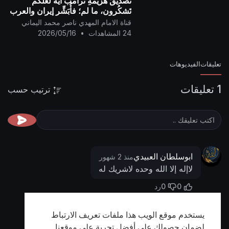
تَصديقُ هَزيمةِ ترامب آيَة لعلَّكم
تَشكُرون، ما لم؛ فأُبَشِّر إيران والعرب
وجميع شعوب البشر بِشَرِّ هلاكٍ
قناة الامام المهدي ناصر محمد اليماني
وعذابِ مُرور كوكب العذاب سَقَر..
24 المشاهدات
•
2026/05/16
تعليقات
الفيديوهات
1 تعليقات
ترتيب حسب
ابوسلطان العبيدي
منذ 2 شهور
لاإله إلا الله وحده لاشريك له
0
0
رد
يستخدم موقع الويب هذا ملفات تعريف الارتباط
أظهر المزيد
لضمان حصولك على أفضل تجربة على موقعنا.