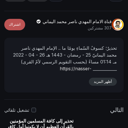
n
f
g
u
s
l
قناة الامام المهدي ناصر محمد اليماني
اشتراك
l
307 مشتركين
s
c
تحذيرٌ؛ كسوفُ السّماءِ يومًا ما ..
الإمام المهدي ناصر
r
محمد اليمانيّ
25 - رمضان - 1443 ه‍ـ
26 - 04 - 2022
e
مـ
01:14 مساءً
(بحسب التقويم الرسمي لأمّ القرى)
e
https://nasser-
____________
n
alyamani.org/sh....owthread.php?p=38020
أظهر المزيد
التالي
تشغيل تلقائي
تحذير إلى كافة المسلمين المؤمنين
بالقرآن العظيم أن لا يكونوا أول كافرٍ