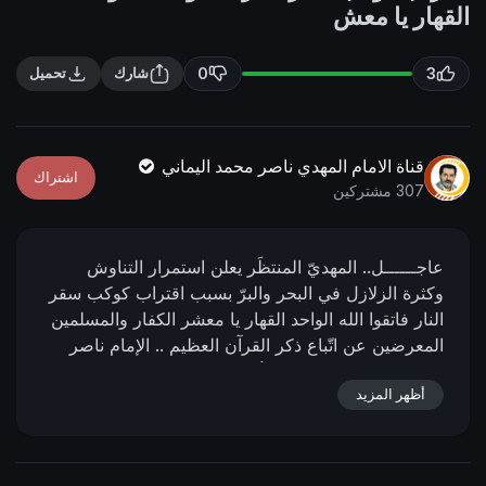
n
f
القهار يا معش
g
u
s
l
0
3
شارك
تحميل
l
s
c
قناة الامام المهدي ناصر محمد اليماني
اشتراك
r
307 مشتركين
e
e
عاجــــــل..
المهديّ المنتظَر يعلن استمرار التناوش
n
وكثرة الزلازل في البحر والبرّ بسبب اقتراب كوكب سقر
النار
فاتقوا الله الواحد القهار يا معشر الكفار والمسلمين
المعرضين عن اتّباع ذكر القرآن العظيم ..
الإمام ناصر
محمد اليماني
10 - ربيع الأول - 1438 هـ
09 - 12 -
2016 مـ
أظهر المزيد
02:17 مساءً
( بحسب التقويم الرسمي لأمّ
القرى )
ــــــــــــــــــــ
https://nasser-
alyamani.org/sh....owthread.php?p=24484