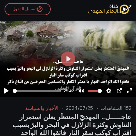
تسجيل الدخول
P
l
a
y
25:42
P
M
S
P
E
l
u
e
I
n
152
المشاهدات
·
2024/07/25
·
الأخبار والسياسة
a
t
t
P
t
عاجــــــل.. المهديّ المنتظَر يعلن استمرار
y
e
t
e
التناوش وكثرة الزلازل في البحر والبرّ بسبب
i
r
اقتراب كوكب سقر النار فاتقوا الله الواحد