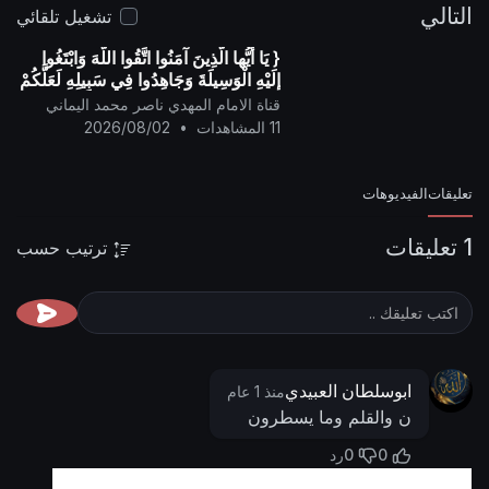
التالي
تشغيل تلقائي
{ يَا أيُّها الَّذِينَ آمَنُوا اتَّقُوا اللَّهَ وَابْتَغُوا
إِلَيْهِ الْوَسِيلَةَ وَجَاهِدُوا فِي سَبِيلِهِ لَعَلَّكُمْ
تُفْلِحُونَ }
قناة الامام المهدي ناصر محمد اليماني
11 المشاهدات
•
2026/08/02
تعليقات
الفيديوهات
1 تعليقات
ترتيب حسب
ابوسلطان العبيدي
منذ 1 عام
ن والقلم وما يسطرون
0
0
رد