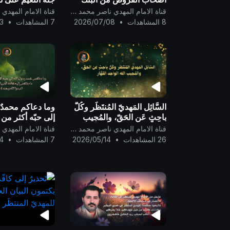
الدوليّ ..
درجته فيها لجدّه
قناة الامام المهدي ناصر محمد اليماني
رسول الله..
8 المشاهدات
•
2026/07/08
7 المشاهدات
•
3
السَّائِل المَهديّ المُنتَظَر وكُلُّ
وما دعاكم محمدٌ
باحِثٍ عَن الحَقّ، والمُجيب
إلى حبّه أكثر من ر
الله الواحِد القَهَّار ..
دعاكم إلى ما دعا
قناة الامام المهدي ناصر محمد اليماني
كافة الأنبياء وال
26 المشاهدات
•
2026/05/14
7 المشاهدات
•
4
أن:اعبدوا الله وح
..