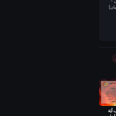
ن -
يان]
 آيَة
 لم؛