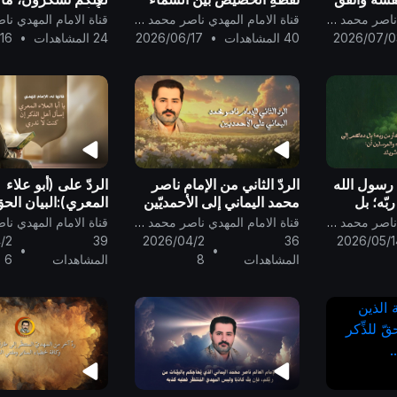
 محمد
والأرض ..
فأُبَشِّر إيران والع
قناة الامام المهدي ناصر محمد اليماني
قناة الامام المهدي ناصر محمد اليماني
شعوب البشر بِشَرِّ ه
2026/07/0
40 المشاهدات
•
2026/06/17
24 المشاهدات
•
16
وعذابِ مُرور كوكب
سَقَر..
 رسول الله
الردّ الثاني من الإمام ناصر
الردّ على (أبو علاء
بّه؛ بل
محمد اليماني إلى الأحمديّين
المعري):البيان الحقّ
كم إليه
الذين ضلّ سعيُهم في الحياة
الحقّ في بعث المهد
قناة الامام المهدي ناصر محمد اليماني
قناة الامام المهدي ناصر محمد اليماني
مرسلين
الدنيا ويحسبون أنّهم مهتدون
المنتظَر الحقّ ..
/2
39
2026/04/2
36
2026/05/1
•
•
ده لا شريك
..
المشاهدات
8
المشاهدات
6