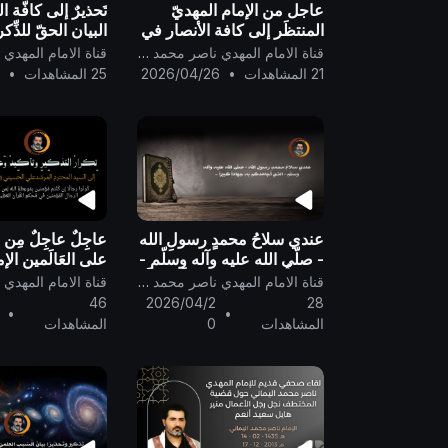
عاجل من الإمام المهديّ
تَحذيرٌ إلى كافّة 
المنتظَر إلى كافة الأنصار في
البيان الحقّ للذِّك
مختلف الأقطار..
المنتظَر ..
قناة الامام المهدي ناصر محمد اليماني
21 المشاهدات
•
2026/04/26
25 المشاهدات
•
3
عندي سلاحُ محمدٍ رسولِ الله
عاجِلٌ عاجِلٌ مِن خَ
- صلّى الله عليه وآله وسلّم -
على العَالَمين الإ
الذي أُجاهدكم به جهاداً كبيراً
ناصر مُحَمد اليمان
قناة الامام المهدي ناصر محمد اليماني
..
المُرشدِ الكَرِيم جَ
46
2026/04/2
28
•
•
علي الحسيني الخ
المشاهدات
0
المشاهدات