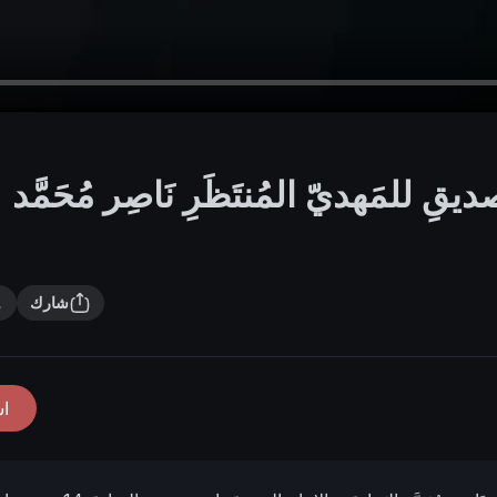
ديقِ للمَهديّ المُنتَظَرِ نَاصِر مُحَمَّد
شارك
ا