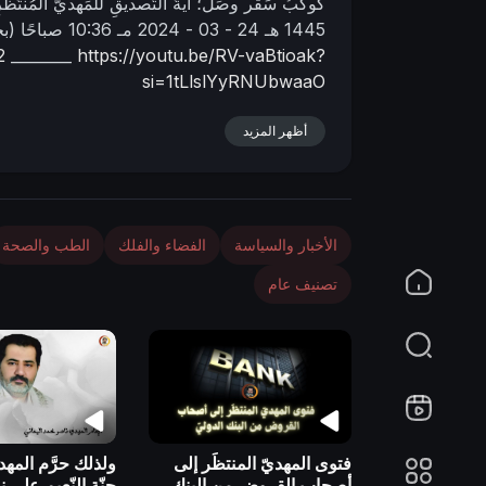
كُوكَبُ سَقَر وصَل؛ آيةُ التَّصديقِ للمَهديّ المُنتَظَرِ 
n
1445 هـ
24 - 03 - 2024 مـ
10:36 صباحًا
(بح
2
________
https://youtu.be/RV-vaBtioak?
si=1tLlslYyRNUbwaaO
أظهر المزيد
الأخبار والسياسة
الفضاء والفلك
الطب والصحة
تصنيف عام
فتوى المهديّ المنتظَر إلى
ولذلك حرَّم المهدي
أصحاب القروض من البنك
جنّة النّعيم على 