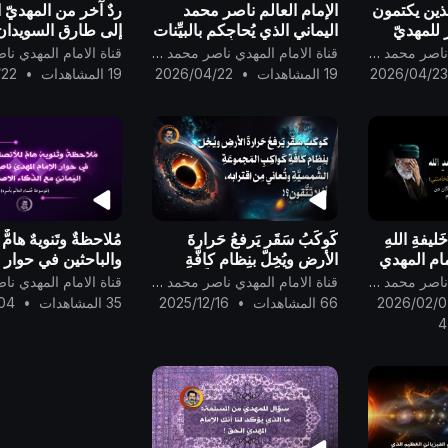
الذين يكتمون
الإمام العالم ناصر محمد
ردٌ آخر من المهديّ ا
ر للمهديّ
اليماني الذي يُحاجكم بالبيِّنات
إلى طارق السويدان
من ربِّكم، فإن يكُ كاذبًا
خطباء المنابر ومفتي 
قناة الامام المهدي ناصر محمد اليماني
قناة الامام المهدي ناصر محمد اليماني
وليس المهديّ المُنتظَر فعليه
2026/04/2
19 المشاهدات
•
2026/04/22
19 المشاهدات
•
/22
كذبه ..
ليفةِ اللهِ
كَوكَبُ سَقَر يَرفعُ حَرارةَ
مُلاحظةٌ وتَنويهٌ هامٌّ
مام المهدي
الأرضِ ويُخِلّ بنِظامِ كافَّةِ
والباحثين في حوار ا
يّ إلى
كَواكِبِ المَجموعَةِ الشَّمسيَّةِ
المَهديّ ناصِر مُحَمَّد 
قناة الامام المهدي ناصر محمد اليماني
قناة الامام المهدي ناصر محمد اليماني
نَاب السَّيد
وتُعاني مِن اقترابه، أفلا
مع الذَّكاء الاصطناعي
2026/02/0
66 المشاهدات
•
2025/12/16
35 المشاهدات
•
04
امنئ..
تَتَّقون؟!
4