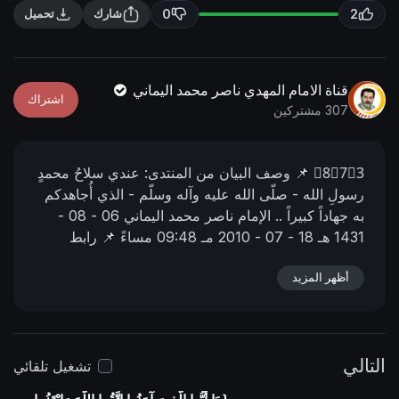
n
f
0
2
شارك
تحميل
g
u
s
l
l
قناة الامام المهدي ناصر محمد اليماني
اشتراك
s
307 مشتركين
c
r
8⃣7⃣3⃣
📌 وصف البیان من المنتدى:
عندي سلاحُ محمدٍ
e
رسولِ الله - صلّى الله عليه وآله وسلّم - الذي أُجاهدكم
e
به جهاداً كبيراً ..
الإمام ناصر محمد اليماني
06 - 08 -
n
1431 هـ
18 - 07 - 2010 مـ
09:48 مساءً
📌 رابط
البيان من المنتدى:
https://nasser-
أظهر المزيد
alyamani.org/showthread.php?p=5655
التالي
تشغيل تلقائي