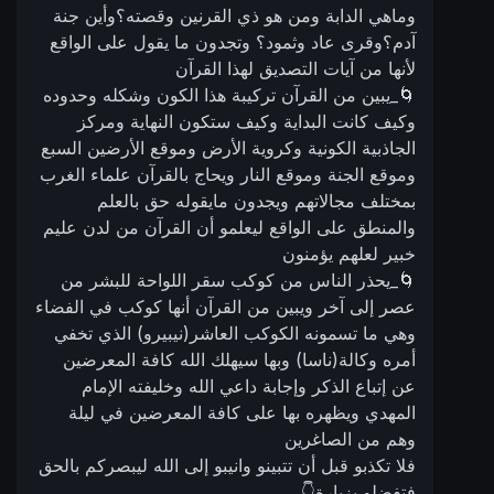
وماهي الدابة ومن هو ذي القرنين وقصته؟وأين جنة
آدم؟وقرى عاد وثمود؟ وتجدون ما يقول على الواقع
لأنها من آيات التصديق لهذا القرآن
🌀_يبين من القرآن تركيبة هذا الكون وشكله وحدوده
وكيف كانت البداية وكيف ستكون النهاية ومركز
الجاذبية الكونية وكروية الأرض وموقع الأرضين السبع
وموقع الجنة وموقع النار ويحاج بالقرآن علماء الغرب
بمختلف مجالاتهم ويجدون مايقوله حق بالعلم
والمنطق على الواقع ليعلمو أن القرآن من لدن عليم
خبير لعلهم يؤمنون
🌀_يحذر الناس من كوكب سقر اللواحة للبشر من
عصر إلى آخر ويبين من القرآن أنها كوكب في الفضاء
وهي ما تسمونه الكوكب العاشر(نيبيرو) الذي تخفي
أمره وكالة(ناسا) وبها سيهلك الله كافة المعرضين
عن إتباع الذكر وإجابة داعي الله وخليفته الإمام
المهدي ويظهره بها على كافة المعرضين في ليلة
وهم من الصاغرين
فلا تكذبو قبل أن تتبينو وانيبو إلى الله ليبصركم بالحق
فتفضلو بزيارة👇