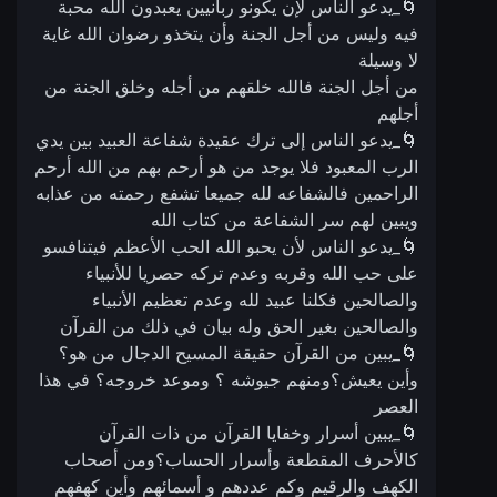
🌀_يدعو الناس لإن يكونو ربانيين يعبدون الله محبة
فيه وليس من أجل الجنة وأن يتخذو رضوان الله غاية
لا وسيلة
من أجل الجنة فالله خلقهم من أجله وخلق الجنة من
أجلهم
🌀_يدعو الناس إلى ترك عقيدة شفاعة العبيد بين يدي
الرب المعبود فلا يوجد من هو أرحم بهم من الله أرحم
الراحمين فالشفاعه لله جميعا تشفع رحمته من عذابه
ويبين لهم سر الشفاعة من كتاب الله
🌀_يدعو الناس لأن يحبو الله الحب الأعظم فيتنافسو
على حب الله وقربه وعدم تركه حصريا للأنبياء
والصالحين فكلنا عبيد لله وعدم تعظيم الأنبياء
والصالحين بغير الحق وله بيان في ذلك من القرآن
🌀_يبين من القرآن حقيقة المسيح الدجال من هو؟
وأين يعيش؟ومنهم جيوشه ؟ وموعد خروجه؟ في هذا
العصر
🌀_يبين أسرار وخفايا القرآن من ذات القرآن
كالأحرف المقطعة وأسرار الحساب؟ومن أصحاب
الكهف والرقيم وكم عددهم و أسمائهم وأين كهفهم