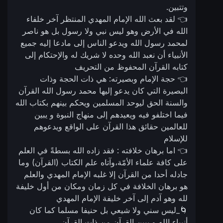
وتتبين.
👈 لقد بعث الله الإمام المهدي المنتظر آخر خلفاء
الله في الأرض وهو ليس نبي ولا رسول بل هو ناصر
لمحمد رسول الله ويدعو الناس إلى مادعا إليه جميع
الأنبياء أن نعبد الله وحده لا شريك له والإحتكام إلى
كتابه القرآن المحفوظ من التحريف
👈 حجة الإمام وبصيرته: هي ذات الحجة وذات
البصيرة التي كان يدعو إليها محمد رسول الله القرآن
والسنة الحق ليوحد المسلمين ويحكم بينهم بكتاب الله
فيما اختلفو فيه ويعيدهم إلى منهاج النبوة و يبين
للعالمين حقائق هذا القرآن على الواقع ويدعوهم
للإسلام
👈 اما برهان خلافته : فقد زاده الله بسطةً في العلم
على كافة علماء الأمّة،وآتاه علم الكتاب (القرآن) وما
جادله أحدا من القرآن إلا غلبه الإمام المهدي والعلم
هو برهان الخلافة في كل زمان ومكان من أول خليفة
لله وهو آدم إلى آخر خليفة الإمام المهدي
🌀_ليس سني ولا شيعي بل حنيفا مسلما كما كان
أنبياء الله و يبين القرآن من ذات القرآن