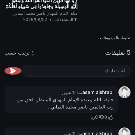
{ يَا أيُّها الَّذِينَ آمَنُوا اتَّقُوا اللَّهَ وَابْتَغُوا
إِلَيْهِ الْوَسِيلَةَ وَجَاهِدُوا فِي سَبِيلِهِ لَعَلَّكُمْ
تُفْلِحُونَ }
قناة الامام المهدي ناصر محمد اليماني
11 المشاهدات
•
2026/08/02
تعليقات
الفيديوهات
5 تعليقات
ترتيب حسب
asem alshrabi
منذ 11 شهور
خليفة الله وعبده الإمام المهدي المنتظر الحق من
رب العالمين ناصر محمد اليماني .
0
0
رد
asem alshrabi
منذ 11 شهور