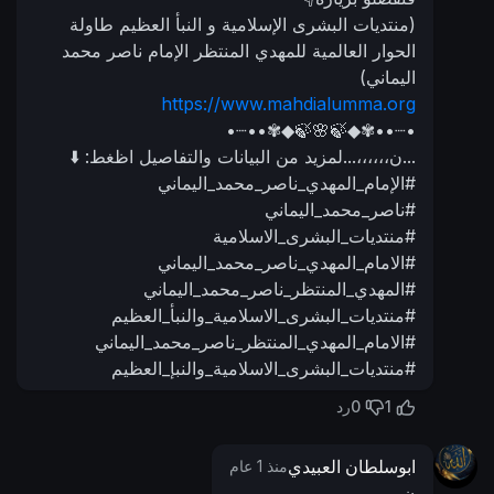
(منتديات البشرى الإسلامية و النبأ العظيم طاولة
الحوار العالمية للمهدي المنتظر الإمام ناصر محمد
اليماني)
https://www.mahdialumma.org
•┈••✾◆🍃🌸🍃◆✾••┈•
...ن،،،،،،...لمزيد من البيانات والتفاصيل اظغط: ⬇️
#الإمام_المهدي_ناصر_محمد_اليماني
#ناصر_محمد_اليماني
#منتديات_البشرى_الاسلامية
#الامام_المهدي_ناصر_محمد_اليماني
#المهدي_المنتظر_ناصر_محمد_اليماني
#منتديات_البشرى_الاسلامية_والنبأ_العظيم
#الامام_المهدي_المنتظر_ناصر_محمد_اليماني
#منتديات_البشرى_الاسلامية_والنبإ_العظيم
0
1
رد
ابوسلطان العبيدي
منذ 1 عام
ن ..