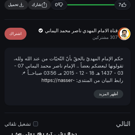
n
f
0
7
شارك
تحميل
g
u
s
l
l
قناة الامام المهدي ناصر محمد اليماني
اشتراك
s
307 مشتركين
c
r
حكم الإمام المهديّ بالحقّ بأنّ التّحيّات من عند الله ولله،
e
تقولونها لبعضكم بعضاً ..
الإمام ناصر محمد اليماني
07 -
e
03 - 1437 هـ
18 - 12 - 2015 مـ
03:56 صباحــاً
📌
n
رابط البيان من المنتدى:
https://nasser-
alyamani.org/sh....owthread.php?p=23259
أظهر المزيد
التالي
تشغيل تلقائي