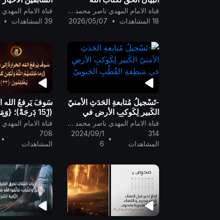
القرآن العظيم، والذين
على العام وأقول:ف
قناة الامام المهدي ناصر محمد اليماني
أعرضوا نبشّرهم بعذاب أليم
البيانات المبشر
18 المشاهدات
•
2026/05/07
39 المشاهدات
•
..
المنفرةمن بعد ما
القرارأنه الحق
-تَسْجيلُ مُتابعةِ الحَدَثِ الأمنيّ
سَوفَ يَرفعُ الله ا
الكَبير لِكَوكبِ الأرضِ في
(151 دَرجَةً)؛ {وَم
مَنطِقةِ القُطْبِ الجَنوبيّ ..
اللَّهُ وَلَٰكِن كَانُوا أَ
قناة الامام المهدي ناصر محمد اليماني
يَظْلِمُونَ
708
2024/09/1
314
•
•
النحل] ..
المشاهدات
6
المشاهدات