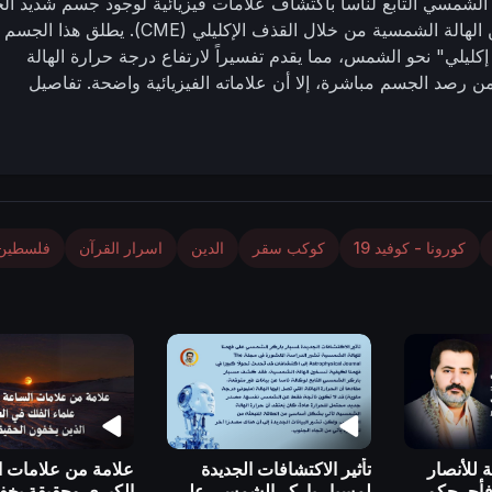
 الشمسي التابع لناسا باكتشاف علامات فيزيائية لوجود جسم شديد الح
في الفضاء الجنوبي، يُعتقد أنه يساهم في تكوين الهالة الشمسية من خلال القذف الإكليلي (CME). يطلق هذا الجسم
يلي" نحو الشمس، مما يقدم تفسيراً لارتفاع درجة حرارة الهالة
رصد الجسم مباشرة، إلا أن علاماته الفيزيائية واضحة. تفاصيل
اركر علامات فيزيائية لوجود جسم شديد الحرارة في الفضاء الجنوبي.
تكوين الهالة الشمسية: يُعتقد أن هذا الجسم يساهم في تكوين الهالة الشمسية من خلال القذف الإك
صحوبة بصوت "زفير إكليلي" نحو الشمس. تفسير ارتفاع درجة حرارة
جة حرارة الهالة الشمسية. عدم الرصد المباشر: على الرغم من أن المس
ت وجوده الفيزيائية واضحة.
الإمام المهديّ ناصر محمد اليمانيّ
30 -
 رابط البيان من المنتدى:
https://nasser-
كورونا - كوفيد 19
كوكب سقر
الدين
اسرار القرآن
فلسطين
al
 للأنصار
تأثير الاكتشافات الجديدة
علامة من علامات ا
 فأحرجكم
لمسبار باركر الشمسي على
الكبرى وحقيقة يخف