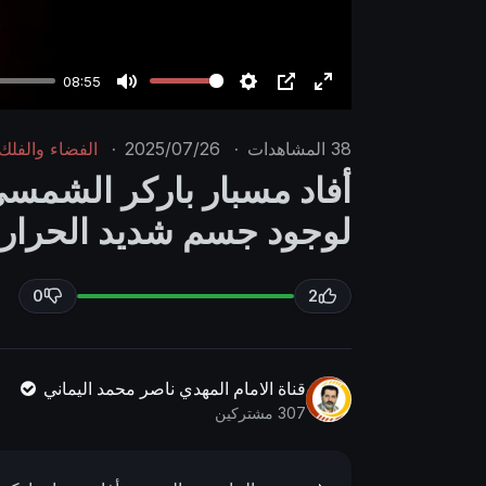
08:55
M
S
P
E
u
e
I
n
38
المشاهدات
·
2025/07/26
·
الفضاء والفلك
t
t
P
t
أفاد مسبار باركر الشمسي 
e
t
e
لوجود جسم شديد الحرارة
i
r
n
f
g
u
0
2
s
l
l
s
قناة الامام المهدي ناصر محمد اليماني
c
307 مشتركين
r
e
e