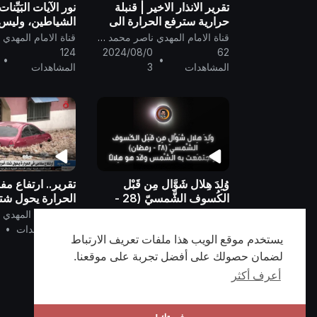
تقرير الانذار الاخير | قنبلة
نور الآيات البَيِّن
حرارية سترفع الحرارة الى
الشياطين، وليس 
١٥١ | ظهر المهدي المنتظر
والخَنْق والضَّرْب؛ 
قناة الامام المهدي ناصر محمد اليماني
ناصر محمد اليماني
شديد العِقاب يا 
124
2024/08/0
62
•
•
الرُّقية الشرعيّة ..
المشاهدات
3
المشاهدات
وُلِدَ هِلال شَوَّال مِن قَبْل
تقرير.. ارتفاع م
الكُسوف الشَّمسيّ (28 -
الحرارة يحول شتا
رمضان) واجتمَعت به
الشمالية الى صي
قناة الامام المهدي ناصر محمد اليماني
الشَّمس وقَد هو هِلالًا
تصديق البيان الح
122
2024/05/2
27 المشاهدات
•
•
يستخدم موقع الويب هذا ملفات تعريف الارتباط
العظيم على الواق
المشاهدات
8
)
لضمان حصولك على أفضل تجربة على موقعنا.
أعرف أكثر