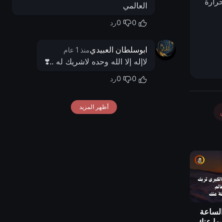
رارة
العالمي
0
0
رد
ابوسلطان العبيدي
منذ 1 عام
ليلي (CME). زفير
لاإله إلا الله وحده لاشريك له ..❣️
0
0
رد
بار
 محرّم
أظهر المزيد
لساعة
يها عنك