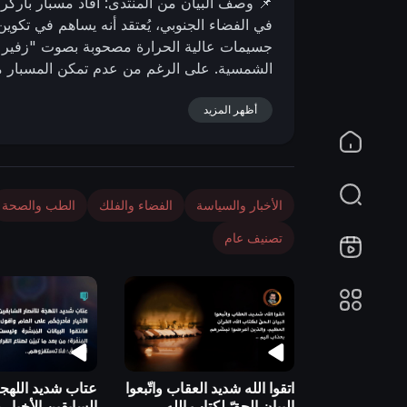
📌 وصف البیان من المنتدى:
أفاد مسبار باركر
n
جسيمات عالية الحرارة مصحوبة بصوت "زفير إكل
الشمسية. على الرغم من عدم تمكن المسبار من 
الاكتشاف: جسم شديد الحرارة: اكتشف مسبار ب
أظهر المزيد
إكليلي: يطلق الجسم جسيمات عالية الحرارة م
الهالة: يقدم هذا الاكتشاف تفسيراً لارتفاع در
لم يتمكن من رصد الجسم مباشرة، إلا أن علاما
- 1447 هـ
25 - 07 - 2025 مـ
01:06 مساءً
الأخبار والسياسة
الفضاء والفلك
الطب والصحة
yamani.org/sh....owthread.php?p=48103
تصنيف عام
اتقوا الله شديد العقاب واتّبعوا
عتاب شديد اللهجة
البيان الحقّ لكتاب الله
السابقين الأخيار