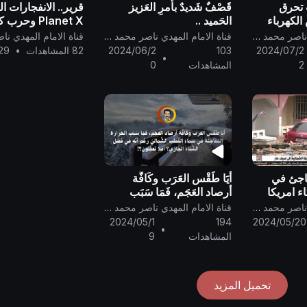
ات تحرق
قَصْفٌ شَديدٌ بأمرِ العَزيز
قرير.. الانفجارات 
الكهرباء
الحَميد ..
Planet X وحر
فاتَّقوا الله
الارض سترفع درجا
قناة الامام المهدي ناصر محمد اليماني
قناة الامام المهدي ناصر محمد اليماني
أصحاب
الحرار
2024/07/2
103
2024/06/2
82 المشاهدات
•
29
•
وآية الدخان
2
المشاهدات
0
فاجئ في
أَيَا طَقْس العَرَب وكَافَّة
ء امريكا
أرصاد العَجَم، فَمَا سَبَب
ف حار ( من
الحَرارة المُفاجِئة في سَماء
قناة الامام المهدي ناصر محمد اليماني
قناة الامام المهدي ناصر محمد اليماني
ق للقران
القُطْب الشَّماليّ
2024/05/1
194
2024/05/20
•
ع الحقيقي
المشاهدات
9
تحميل المزيد