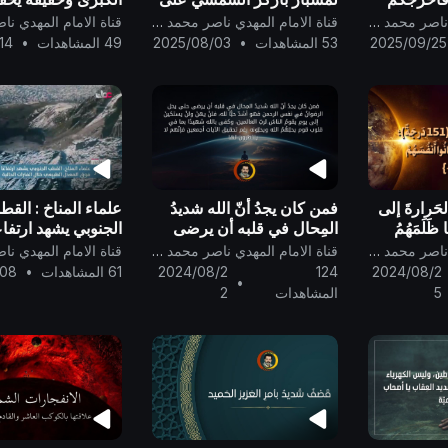
انتقوا
فهمنا للهالة الشمسية..
علماء الفلك. فما هي
قناة الامام المهدي ناصر محمد اليماني
قناة الامام المهدي ناصر محمد اليماني
ة وليست
2025/09/25
53 المشاهدات
•
2025/08/03
49 المشاهدات
•
14
 تبين لصناع
لحَرارةَ إلى
فمن كان يجدُ أنّ الله شديدُ
علماء المناخ : الق
َا ظَلَمَهُمُ
المِحال في قلبه أن يرضى
الجنوبي يشهد ارتفا
نفُسَهُمْ
حتى يحل الرضوانُ في نفس
درجات الحرارة فوق
قناة الامام المهدي ناصر محمد اليماني
قناة الامام المهدي ناصر محمد اليماني
 ‎﴿٣٣﴾} [سورة
الرحمن فهو أشدّ حبًّا لله
الطبيعي خلال الفتر
2024/08/2
124
2024/08/2
61 المشاهدات
•
/08
•
الحالية
5
المشاهدات
2