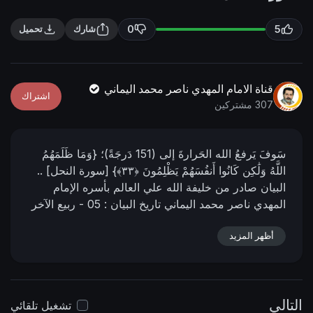
n
f
g
u
0
5
شارك
تحميل
s
l
l
s
قناة الامام المهدي ناصر محمد اليماني
اشتراك
c
307 مشتركين
r
e
سَوفَ يَرفعُ الله الحَرارةَ إلى (151 دَرجَةً)؛ {وَمَا ظَلَمَهُمُ
e
اللَّهُ وَلَٰكِن كَانُوا أَنفُسَهُمْ يَظْلِمُونَ ‎﴿٣٣﴾} [سورة النحل] ..
n
البيان صادر من خليفة الله علي العالم بأسره الإمام
المهدي ناصر محمد اليماني
تاريخ البيان :
05 - ربيع الآخر
- 1445 هـ
20 - 10 - 2023 مـ
📌 رابط البيان من
المنتدى:
أظهر المزيد
https://nasser-
alyamani.org/sh....owthread.php?p=43163
التالي
تشغيل تلقائي