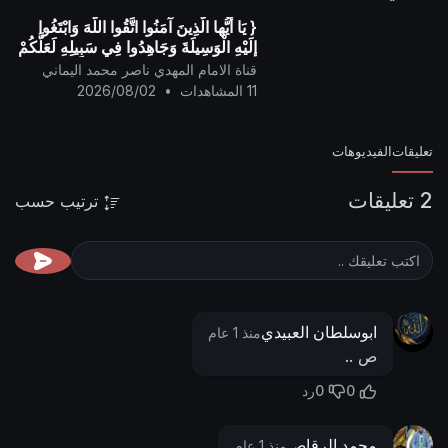
{ يَا أيُّها الَّذِينَ آمَنُوا اتَّقُوا اللَّهَ وَابْتَغُوا
إِلَيْهِ الْوَسِيلَةَ وَجَاهِدُوا فِي سَبِيلِهِ لَعَلَّكُمْ
تُفْلِحُونَ }
قناة الامام المهدي ناصر محمد اليماني
11 المشاهدات
•
2026/08/02
تعليقات
الفيديوهات
2 تعليقات
ترتيب حسب
ابوسلطان العبيدي
منذ 1 عام
ص ..
0
0
رد
محمد الرقاص
منذ 1 عام