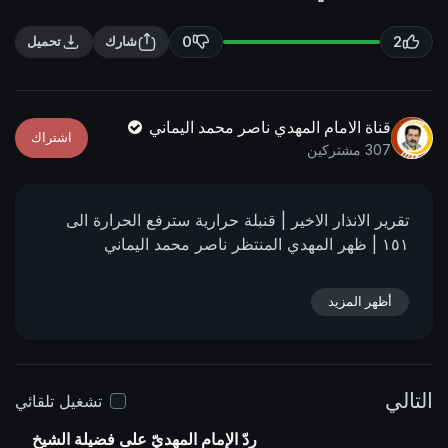
n
f
g
u
0
2
شارك
تحميل
s
l
l
s
قناة الامام المهدي ناصر محمد اليماني
اشتراك
c
307 مشتركين
r
e
تقرير الانذار الاخير | قنبلة حرارية سترفع الحرارة الى
e
١٥١ | ظهر المهدي المنتظر ناصر محمد اليماني
n
أظهر المزيد
التالي
تشغيل تلقائي
ردّ الإمام المهديّ على فضيلة الشيخ