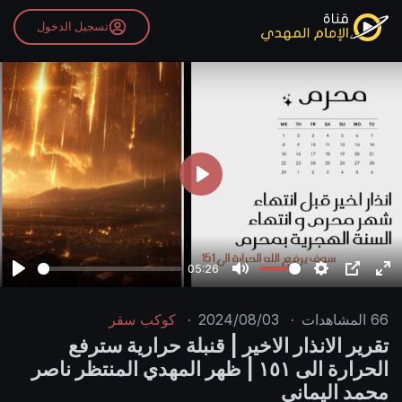
تسجيل الدخول
P
l
a
y
05:26
P
M
S
P
E
l
u
e
I
n
66
المشاهدات
·
2024/08/03
·
كوكب سقر
a
t
t
P
t
تقرير الانذار الاخير | قنبلة حرارية سترفع
y
e
t
e
الحرارة الى ١٥١ | ظهر المهدي المنتظر ناصر
i
r
محمد اليماني