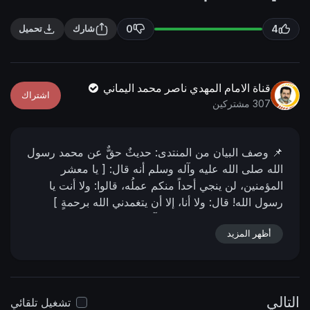
n
f
g
u
0
4
شارك
تحميل
s
l
l
s
قناة الامام المهدي ناصر محمد اليماني
اشتراك
c
307 مشتركين
r
e
📌 وصف البیان من المنتدى:
حديثٌ حقٌّ عن محمد رسول
e
الله صلى الله عليه وآله وسلم أنه قال:
[ يا معشر
n
المؤمنين، لن ينجي أحداً منكم عملُه، قالوا: ولا أنت يا
رسول الله! قال: ولا أنا، إلا أن يتغمدني الله برحمةٍ ]
صدق عليه الصلاة والسلام وآله وسلم.
الإمام ناصر محمد
اليماني
19 - ذو الحجة - 1433 هـ
أظهر المزيد
04 - 11 - 2012 مـ
07:00 صباحاً
📌 رابط البيان من المنتدى:
https://nasser-alyamani.org/showthread.php?
p=69220
التالي
تشغيل تلقائي