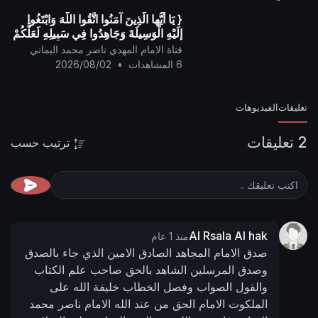
{ يَا أيُّها الَّذِينَ آمَنُوا اتَّقُوا اللَّهَ وَابْتَغُوا
إِلَيْهِ الْوَسِيلَةَ وَجَاهِدُوا فِي سَبِيلِهِ لَعَلَّكُمْ
تُفْلِحُونَ }
قناة الامام المهدي ناصر محمد اليماني
6 المشاهدات
•
2026/08/02
تعليقات
الفيديوهات
2 تعليقات
ترتيب حسب
Al Rsala Al hak
منذ 1 عام
صدق الامام المجاهد الصادق الامين الذي جاء بالصدق
وصدق المرسلين الشاهد بالحق صاحب علم الكتاب
والقول الصواب وفصل الخطاب خليفة الله على
الملكوت الامام الحق من عند الله الامام ناصر محمد