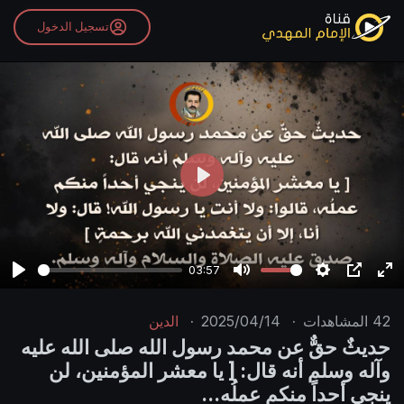
تسجيل الدخول
P
l
a
y
03:57
P
M
S
P
E
l
u
e
I
n
42
المشاهدات
·
2025/04/14
·
الدين
a
t
t
P
t
حديثٌ حقٌّ عن محمد رسول الله صلى الله عليه
y
e
t
e
وآله وسلم أنه قال: [ يا معشر المؤمنين، لن
i
r
ينجي أحداً منكم عملُه...