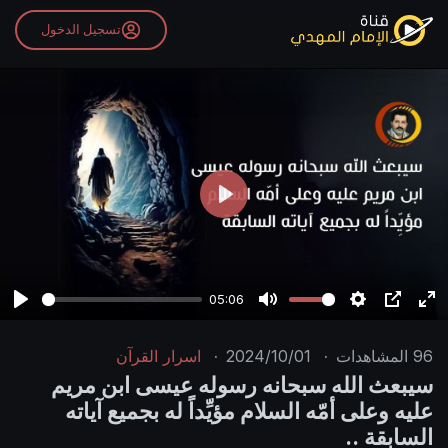
تسجيل الدخول
P
l
a
y
05:06
P
M
S
P
E
l
u
e
I
n
96
المشاهدات
·
2024/10/01
·
اسرار القرآن
a
t
t
P
t
سيبعث الله سبحانه رسوله عيسى ابن مريم
y
e
t
e
عليه وعلى أمّه السلام مؤيِّداً له بجميع آياته
i
r
السابقة ..