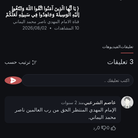
{ يَا أيُّها الَّذِينَ آمَنُوا اتَّقُوا اللَّهَ وَابْتَغُوا
إِلَيْهِ الْوَسِيلَةَ وَجَاهِدُوا فِي سَبِيلِهِ لَعَلَّكُمْ
تُفْلِحُونَ }
قناة الامام المهدي ناصر محمد اليماني
10 المشاهدات
•
2026/08/02
تعليقات
الفيديوهات
3 تعليقات
ترتيب حسب
عاصم الشرعبي
منذ 2 سنوات
الإمام المهدي المنتظر الحق من رب العالمين ناصر
محمد اليماني.
0
0
رد