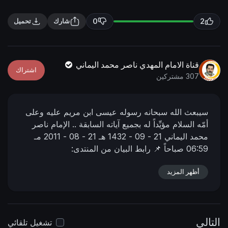
n
f
g
u
0
2
شارك
تحميل
s
l
l
s
قناة الامام المهدي ناصر محمد اليماني
اشتراك
c
307 مشتركين
r
e
سيبعث الله سبحانه رسوله عيسى ابن مريم عليه وعلى
e
أمّه السلام مؤيِّداً له بجميع آياته السابقة ..
الإمام ناصر
n
محمد اليماني
21 - 09 - 1432 هـ
21 - 08 - 2011 مـ
06:59 صباحاً
📌 رابط البيان من المنتدى:
https://nasser-alyamani.org/showthread.php?
p=20592
أظهر المزيد
التالي
تشغيل تلقائي