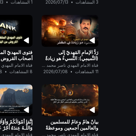
..
جميعاً ..
3 المشاهدات
•
2026/07/13
1 المشاهدات
•
13
رَدُّ الإمامِ المَهديّ إلى
فتوى المهديّ المن
(التَّميمي): النَّسيءُ هو زيادةٌ
أصحاب القروض م
في الكُفْر ..
الدوليّ ..
قناة الامام المهدي ناصر محمد اليماني
11 المشاهدات
•
2026/07/08
8 المشاهدات
•
8
بيانٌ هامٌ وعامٌ للمسلمين
إِنَّمَا أَمْوَالُكُمْ وَأَوْلَ
والعالمين أجمعين وموعظةٌ
فقط للذين يتفكّرون بعقولهم
[التغابن]..
قناة الامام المهدي ناصر محمد اليماني