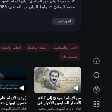
📌 وصف البیان من المنتدى:
بيانُ الإمام المهديّ
n
محمد اليمانيّ
📌 رابط البيان من المنتدى:
4985
أظهر المزيد
الأخبار والسياسة
الفضاء والفلك
الطب والصحة
تصنيف عام
من الإمام المهديّ إلى كافة
( ردود الإمام عل
الأنصار السابقين الأخيار في
حسين )وبيان دعوة
عصر الحوار من قبل الظهور
من الإمام المهديّ 
قناة الامام المهدي ناصر محمد اليماني