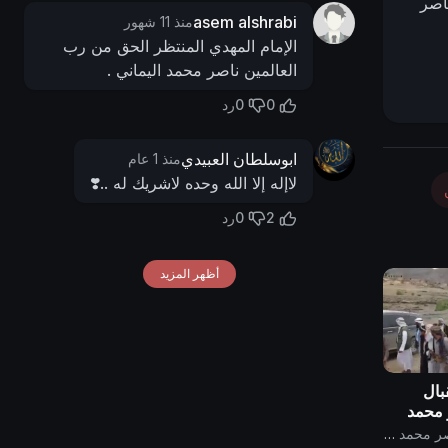
ناصر
asem alshrabi
منذ 11 شهور
الإمام المهدي المنتظر الحق من رب
العالمين ناصر محمد اليماني .
0
0
رد
ابوسلطان العبيدي
منذ 1 عام
لاإله إلا الله وحده لاشريك له ..❣️
0
2
رد
أظهر المزيد
بال
 محمد
قناة الامام المهدي ناصر محمد اليماني