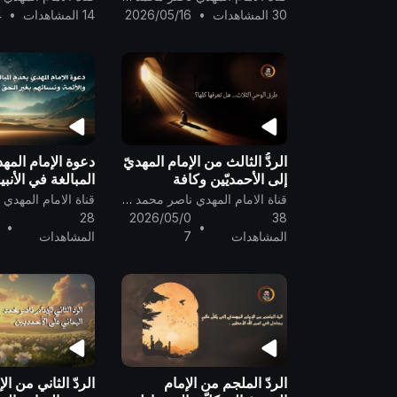
فيرجحون العقل على النقل ..
30 المشاهدات
•
2026/05/16
14 المشاهدات
•
4
الردُّ الثالث من الإمام المهديّ
دعوة الإمام المهد
إلى الأحمديّين وكافة
المبالغة في الأنبيا
المسلمين والنّصارى والناس
ونسائهم بغير الحقّ
قناة الامام المهدي ناصر محمد اليماني
أجمعين ..
28
2026/05/0
38
•
•
المشاهدات
7
المشاهدات
الردّ الملجم من الإمام
الردّ الثاني من ال