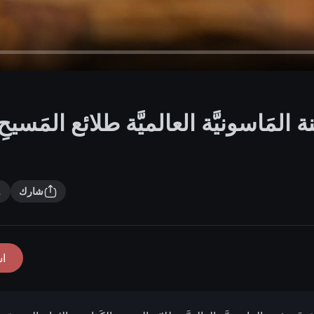
 المَاسونيَّة العالميَّة طلائع المَسيحِ
شارك
ا