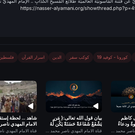
 عَن فتنة المَاسونيَّة العالميَّة طلائع المَسيحِ الكَذابِ ..
الإمام المهديّ 
https://nasser-alyamani.org/showthread.php?p=
كورونا - كوفيد 19
كوكب سقر
الدين
اسرار القرآن
فلسطين
ى كاظم
بيان قول الله تعالى:{ مَن
شاهد ... لحظة إستق
ٌ ودعاءٌ
يَشْفَعْ شَفَاعَةً حَسَنَةً يَكُن لَّهُ
الامام المهدي ناصر
إلى الأمَّة
نَصِيبٌ مِّنْهَا ۖ وَمَن يَشْفَعْ
اليماني !
قناة الامام المهدي ناصر محمد اليماني
قناة الامام المهدي ناصر محمد اليماني