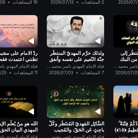
شَفَاعَةً سَيِّئَةً يَكُن لَّهُ كِفْلٌ م
2026/07/
2 المشاهدات
•
2026/07/13
16 المشاهدات
•
/08
تظَر إلى
ولذلك حرَّم المهديّ المنتظَر
ردّ الامام على مشبب
ن البنك
جنّة النّعيم على نفسه وأنفق
تظنني اعتمدت فقط
درجته فيها لجدّه محمد
بيان كلمة { قَلِيْل } 
قناة الامام المهدي ناصر محمد اليماني
قناة الامام المهدي ناصر محمد اليماني
رسول الله..
لثلاث أو الثلث..
2026/07/0
7 المشاهدات
•
2026/07/03
11 المشاهدات
•
/25
ادُكُمْ فِتْنَةٌ ۚ
السَّائِل المَهديّ المُنتَظَر وكُلُّ
الله هو منْ يُعلّم الإ
وَاللَّـهُ عِندَهُ أَجْرٌ عَظِيمٌ ﴿١٥﴾}
باحِثٍ عَن الحَقّ، والمُجيب
المهدي البيان الحق
الله الواحِد القَهَّار ..
من ذات القرآن ..
قناة الامام المهدي ناصر محمد اليماني
قناة الامام المهدي ناصر محمد اليماني