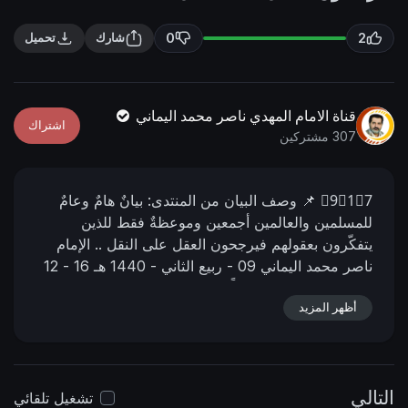
n
f
g
u
0
2
شارك
تحميل
s
l
l
s
قناة الامام المهدي ناصر محمد اليماني
اشتراك
c
307 مشتركين
r
e
9⃣1⃣7⃣
📌 وصف البیان من المنتدى:
بيانٌ هامٌ وعامٌ
e
للمسلمين والعالمين أجمعين وموعظةٌ فقط للذين
n
يتفكّرون بعقولهم فيرجحون العقل على النقل ..
الإمام
ناصر محمد اليماني
09 - ربيع الثاني - 1440 هـ
16 - 12
- 2018 مـ
12:50 صباحاً
📌 رابط البيان من المنتدى:
أظهر المزيد
https://nasser-alyamani.org/sh....owthread.php?
p=29960
التالي
تشغيل تلقائي