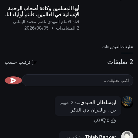
أيها المسلمين وكافة أصحاب الرحمة
الإنسانية في العالمين، فأنتم أولياء لنا،
وإن الشيطان (دونالد ترامب) عدو
قناة الامام المهدي ناصر محمد اليماني
للمسلمين..
2 المشاهدات
•
2026/08/05
تعليقات
الفيديوهات
2 تعليقات
ترتيب حسب
ابوسلطان العبيدي
منذ 2 شهور
ص . والقرآن ذي الذكر
0
0
رد
Thiab Babker
منذ 2 شهور