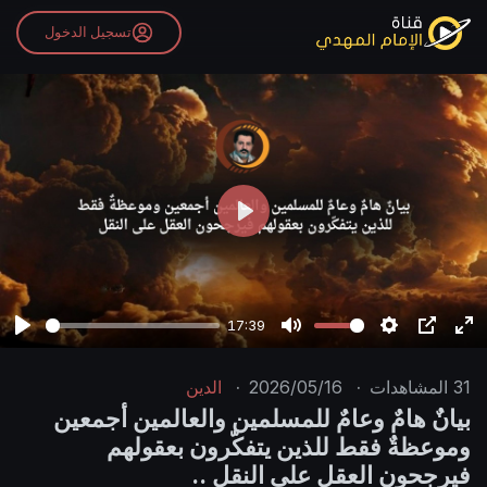
تسجيل الدخول
P
l
a
y
17:39
P
M
S
P
E
l
u
e
I
n
31
المشاهدات
·
2026/05/16
·
الدين
a
t
t
P
t
بيانٌ هامٌ وعامٌ للمسلمين والعالمين أجمعين
y
e
t
e
وموعظةٌ فقط للذين يتفكّرون بعقولهم
i
r
فيرجحون العقل على النقل ..