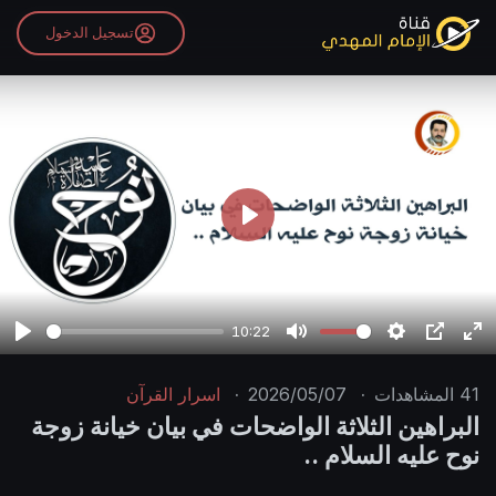
تسجيل الدخول
P
l
a
y
10:22
P
M
S
P
E
l
u
e
I
n
41
المشاهدات
·
2026/05/07
·
اسرار القرآن
a
t
t
P
t
البراهين الثلاثة الواضحات في بيان خيانة زوجة
y
e
t
e
نوح عليه السلام ..
i
r