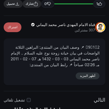
n
f
0
1
شارك
تحميل
g
u
s
l
l
قناة الامام المهدي ناصر محمد اليماني
اشتراك
s
307 مشتركين
c
r
9⃣1⃣2⃣
📌 وصف البیان من المنتدى:
البراهين الثلاثة
e
الواضحات في بيان خيانة زوجة نوح عليه السلام ..
الإمام
e
ناصر محمد اليماني
03 - 03 - 1432 هـ
07 - 02 - 2011
n
مـ
02:26 صباحاً
📌 رابط البيان من المنتدى:
https://nasser-alyamani.org/showthread.php?
p=36868
أظهر المزيد
التالي
تشغيل تلقائي