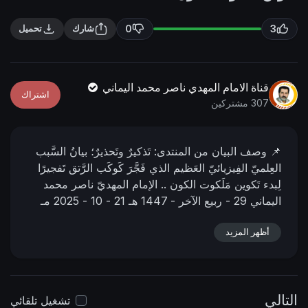
n
f
g
u
0
3
شارك
تحميل
s
l
l
s
قناة الامام المهدي ناصر محمد اليماني
اشتراك
c
307 مشتركين
r
e
📌 وصف البیان من المنتدى:
تَذكيرٌ وتَحذيرٌ؛ بيانُ السَّبب
e
العِلميّ الفِيزيائيّ العَظيم الذي فَجَّرَ كَوكَب الرَّتق تَفجيرًا
n
لِبدء تَكوين مَلَكوت الكون ..
الإمام المهديّ ناصر محمد
اليماني
29 - ربيع الآخر - 1447 هـ
21 - 10 - 2025 مـ
03:16 صباحًا
📌 رابط البيان من المنتدى:
أظهر المزيد
https://nasser-alyamani.org/sh....owthread.php?
p=48655
التالي
تشغيل تلقائي