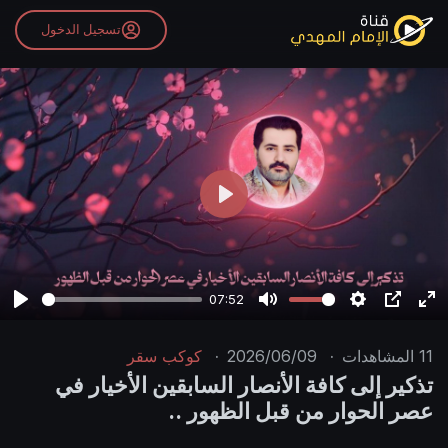
تسجيل الدخول
P
l
a
y
07:52
P
M
S
P
E
l
u
e
I
n
11
المشاهدات
·
2026/06/09
·
كوكب سقر
a
t
t
P
t
تذكير إلى كافة الأنصار السابقين الأخيار في
y
e
t
e
عصر الحوار من قبل الظهور ..
i
r