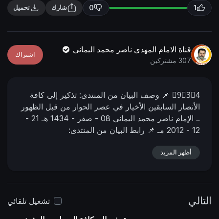
n
f
0
1
شارك
تحميل
g
u
s
l
l
قناة الامام المهدي ناصر محمد اليماني
اشتراك
s
307 مشتركين
c
r
9⃣3⃣4⃣
📌 وصف البیان من المنتدى:
تذكير إلى كافة
e
الأنصار السابقين الأخيار في عصر الحوار من قبل الظهور
e
..
الإمام ناصر محمد اليماني
08 - صفر - 1434 هـ
21 -
n
12 - 2012 مـ
📌 رابط البيان من المنتدى:
https://nasser-alyamani.org/showthread.php?
p=78699
أظهر المزيد
التالي
تشغيل تلقائي