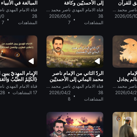
حق للقرآن
إلى الأحمديّين وكافة
المبالغة في الأنبياء 
المسلمين والنّصارى والناس
ونسائهم بغير الحقّ .
قناة الامام المهدي ناصر محمد اليماني
قناة الامام المهدي ناصر محمد اليماني
أجمعين ..
/0
28
2026/05/0
38
2026/05/1
•
•
المشاهدات
7
المشاهدات
7
لإمام
الردّ الثاني من الإمام ناصر
الإمام المهديّ يبين
المٍ يجادل
محمد اليماني إلى الأحمديّين
{الْكَلِمُ الطَّيِّبُ وَالْعَم
ظم ..
الذين ضلّ سعيُهم في الحياة
الصَّالِحُ} ..
قناة الامام المهدي ناصر محمد اليماني
قناة الامام المهدي ناصر محمد اليماني
الدنيا ويحسبون أنّهم مهتدون
2026/04/2
38
2026/04/2
17 المشاهدات
•
/28
•
..
8
المشاهدات
8