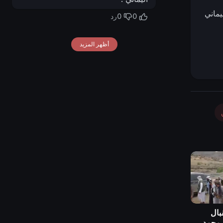
يماني
0
0
رد
أظهر المزيد
بال
 محمد