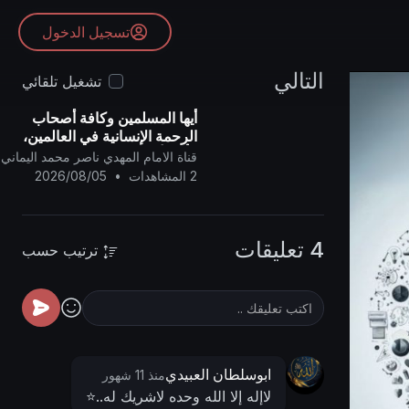
تسجيل الدخول
التالي
تشغيل تلقائي
أيها المسلمين وكافة أصحاب
الرحمة الإنسانية في العالمين،
فأنتم أولياء لنا، وإن الشيطان
قناة الامام المهدي ناصر محمد اليماني
(دونالد ترامب) عدو للمسلمين..
2 المشاهدات
•
2026/08/05
4 تعليقات
ترتيب حسب
ابوسلطان العبيدي
منذ 11 شهور
لاإله إلا الله وحده لاشريك له..⭐️