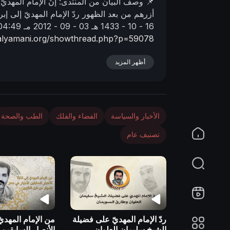
📌 وصف البیان من المنتدى:
إنّ الإمام المهدي
n
أزرهم من بعد الظهور
ردّ الإمام المهديّ إلى إ
16 - 10 - 1433 هـ
03 - 09 - 2012 مـ
04:49 صباحا
alyamani.org/showthread.php?p=59078
أظهر المزيد
الأخبار والسياسة
الفضاء والفلك
الطب والصحة
تصنيف عام
ردّ الإمام المهديّ على فضيلة
من الإمام المهديّ
الشيخ سليمان العلوان
الأنصار السابقين 