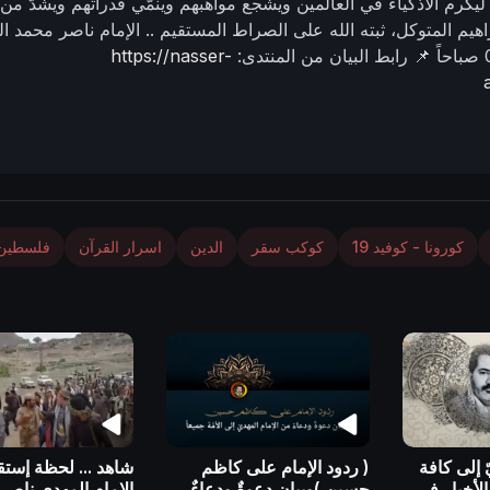
ّ ليكرم الأذكياء في العالمين ويشجع مواهبهم وينمّي قُدراتهم ويشدّ من
براهيم المتوكل، ثبته الله على الصراط المستقيم ..
الإمام ناصر محمد ال
ً
📌 رابط البيان من المنتدى:
https://nasser-
كورونا - كوفيد 19
كوكب سقر
الدين
اسرار القرآن
فلسطين
 إلى كافة
( ردود الإمام على كاظم
شاهد ... لحظة إستق
الأخيار في
حسين )وبيان دعوةٌ ودعاءٌ
الامام المهدي ناصر