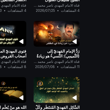
وطارق السويدان ..
عصر الحوار من ق
قناة الامام المهدي ناصر محمد اليماني
..
4 المشاهدات
•
2026/07/25
4 المشاهدات
•
3
رَدُّ الإمامِ المَهديّ إلى
فتوى المهديّ المن
(التَّميمي): النَّسيءُ هو زيادةٌ
أصحاب القروض م
في الكُفْر ..
الدوليّ ..
قناة الامام المهدي ناصر محمد اليماني
11 المشاهدات
•
2026/07/08
8 المشاهدات
•
8
السَّائِل المَهديّ المُنتَظَر وكُلُّ
الله هو منْ يُعلّم ا