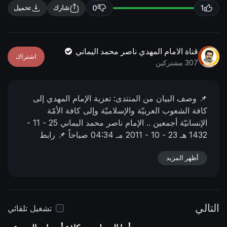
n
f
0
1
شارك
تحميل
g
u
s
l
l
قناة الامام المهدي ناصر محمد اليماني
اشتراك
s
307 مشتركين
c
r
📌 وصف البیان من المنتدى:
تعزية الإمام المهدي إلى
e
كافة الشعوب العربيّة والإسلاميّة وإلى كافة الأمّة
e
الإنسانيّة أجمعين ..
الإمام ناصر محمد اليماني
25 - 11 -
n
1432 هـ
23 - 10 - 2011 مـ
04:34 صباحاً
📌 رابط
البيان من المنتدى:
https://n-ye.me/24163
أظهر المزيد
التالي
تشغيل تلقائي