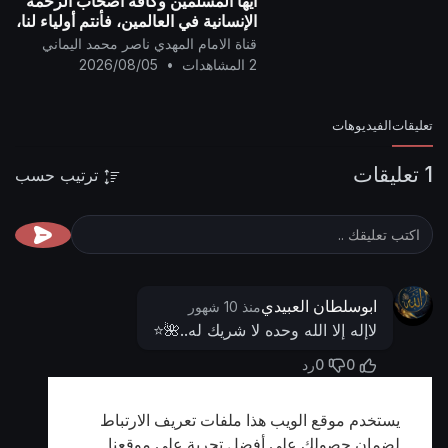
أيها المسلمين وكافة أصحاب الرحمة
الإنسانية في العالمين، فأنتم أولياء لنا،
وإن الشيطان (دونالد ترامب) عدو
قناة الامام المهدي ناصر محمد اليماني
للمسلمين..
2 المشاهدات
•
2026/08/05
تعليقات
الفيديوهات
1 تعليقات
ترتيب حسب
ابوسلطان العبيدي
منذ 10 شهور
لاإله إلا الله وحده لا شريك له..🌺⭐️
0
0
رد
يستخدم موقع الويب هذا ملفات تعريف الارتباط
أظهر المزيد
لضمان حصولك على أفضل تجربة على موقعنا.