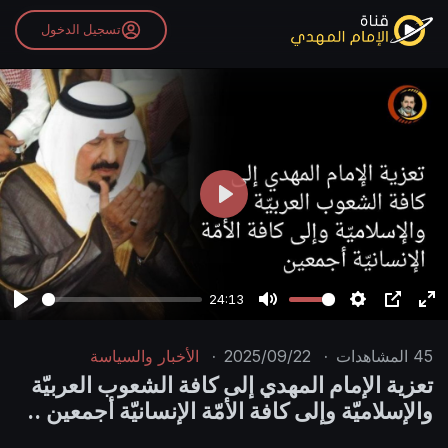
تسجيل الدخول
P
l
a
y
24:13
P
M
S
P
E
l
u
e
I
n
45
المشاهدات
·
2025/09/22
·
الأخبار والسياسة
a
t
t
P
t
تعزية الإمام المهدي إلى كافة الشعوب العربيّة
y
e
t
e
والإسلاميّة وإلى كافة الأمّة الإنسانيّة أجمعين ..
i
r