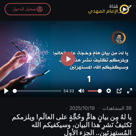
تسجيل الدخول
P
l
a
y
54:33
P
M
S
P
E
l
u
e
I
n
39
المشاهدات
·
2025/10/19
·
a
t
t
P
t
يا لهُ مِن بيانٍ هامٍّ وحُجَّةٍ على العالَم! ويلزمكم
y
e
t
e
تَكثيفُ نَشرِ هذا البيان، وسيكفيكم الله
i
r
المُستهزئين.. الجزء الأول