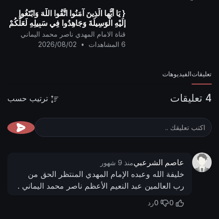
{ يَا أيُّها الَّذِينَ آمَنُوا اتَّقُوا اللَّهَ وَابْتَغُوا
إِلَيْهِ الْوَسِيلَةَ وَجَاهِدُوا فِي سَبِيلِهِ لَعَلَّكُمْ
تُفْلِحُونَ }
قناة الامام المهدي ناصر محمد اليماني
6 المشاهدات
•
2026/08/02
تعليقات
الفيديوهات
4 تعليقات
ترتيب حسب
عاصم الشرعبي
منذ 9 شهور
خليفة الله وعبده الإمام المهدي المنتظر الحق من
رب العالمين عبد النعيم الأعظم ناصر محمد اليماني .
0
0
رد