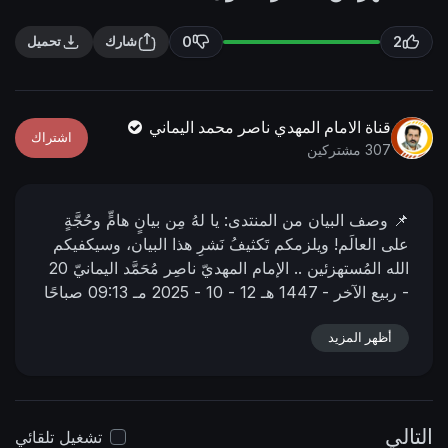
n
f
g
u
0
2
شارك
تحميل
s
l
l
s
قناة الامام المهدي ناصر محمد اليماني
اشتراك
c
307 مشتركين
r
e
📌 وصف البیان من المنتدى:
يا لهُ مِن بيانٍ هامٍّ وحُجَّةٍ
e
على العالَم! ويلزمكم تَكثيفُ نَشرِ هذا البيان، وسيكفيكم
n
الله المُستهزئين ..
الإمام المهديّ ناصِر مُحَمَّد اليمانيّ
20
- ربيع الآخر - 1447 هـ
12 - 10 - 2025 مـ
09:13 صباحًا
📌 رابط البيان من المنتدى:
https://nasser-
أظهر المزيد
alyamani.org/sh....owthread.php?p=48586
التالي
تشغيل تلقائي