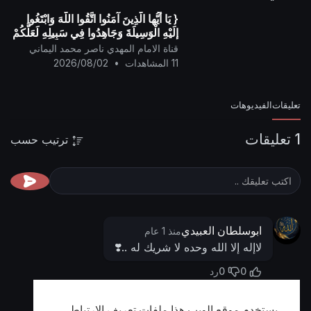
{ يَا أيُّها الَّذِينَ آمَنُوا اتَّقُوا اللَّهَ وَابْتَغُوا
إِلَيْهِ الْوَسِيلَةَ وَجَاهِدُوا فِي سَبِيلِهِ لَعَلَّكُمْ
تُفْلِحُونَ }
قناة الامام المهدي ناصر محمد اليماني
11 المشاهدات
•
2026/08/02
تعليقات
الفيديوهات
1 تعليقات
ترتيب حسب
ابوسلطان العبيدي
منذ 1 عام
لاإله إلا الله وحده لا شريك له ..❣️
0
0
رد
يستخدم موقع الويب هذا ملفات تعريف الارتباط
أظهر المزيد