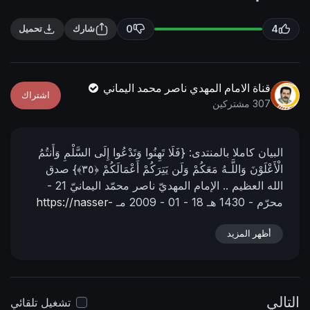
n
f
g
u
0
4
شارك
تحميل
s
l
l
s
قناة الامام المهدي ناصر محمد اليماني
اشتراك
c
307 مشتركين
r
e
البيان كاملا بالمنتدى:
{فَلَا تَهِنُوا وَتَدْعُوا إِلَى السَّلْمِ وَأَنتُمُ
e
الْأَعْلَوْنَ وَاللَّـهُ مَعَكُمْ وَلَن يَتِرَكُمْ أَعْمَالَكُمْ ﴿٣٥﴾} صدق
n
الله العظيم ..
الإمام المهديّ ناصر محمّد اليمانيّ
21 -
محرّم - 1430 هـ
18 - 01 - 2009 مـ
https://nasser-
alyamani.org/showthread.php?p=5274
أظهر المزيد
التالي
تشغيل تلقائي