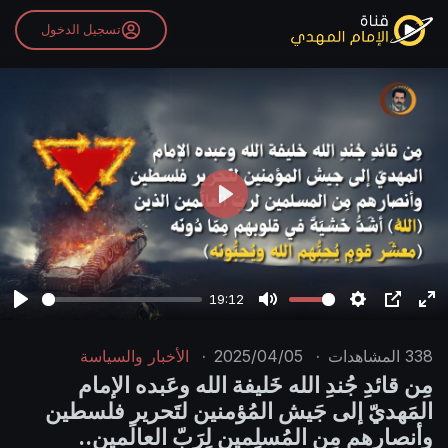
تسجيل الدخول
P
l
a
y
19:12
P
M
S
P
E
l
u
e
I
n
338
المشاهدات
·
2025/04/05
·
الأخبار والسياسة
a
t
t
P
t
مِن قائدِ جُندِ الله خَليفة الله وعَبده الإمام
y
e
t
e
المَهديّ إلى جَيش المُؤمنين لتَحرير فلسطين
i
r
وأنصارهم مِن المُسلِمين لِرَبّ العالَمين..