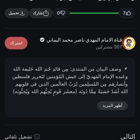
n
f
g
u
0
7
شارك
تحميل
s
l
l
s
قناة الامام المهدي ناصر محمد اليماني
اشتراك
c
307 مشتركين
r
e
📌 وصف البیان من المنتدى:
مِن قائدِ جُندِ الله خَليفة الله
e
وعَبده الإمام المَهديّ إلى جَيش المُؤمنين لتَحرير فلسطين
n
وأنصارهم مِن المُسلِمين لِرَبّ العالَمين الذين في قلوبهم
الله أشَدّ خَشيَةً مِمَّا دُونَه (معشَر قَومٍ يُحِبُّهم الله ويُحِبُّونَه)
..
الإمام المهديّ ناصر محمد اليمانيّ
06 - شوّال - 1446
هـ
04 - 04 - 2025 مـ
أظهر المزيد
07:43 صباحًا
📌 رابط البيان من
المنتدى:
https://albushra-
islamia.org/s....howthread.php?p=4746
التالي
تشغيل تلقائي