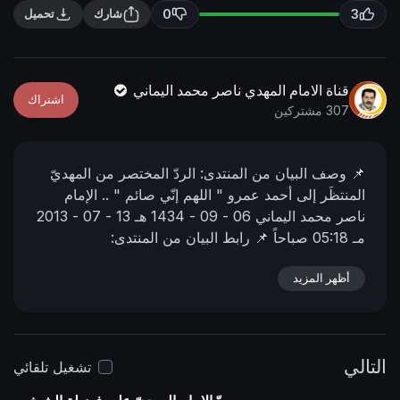
n
f
0
3
شارك
تحميل
g
u
s
l
l
قناة الامام المهدي ناصر محمد اليماني
اشتراك
s
307 مشتركين
c
r
📌 وصف البیان من المنتدى:
الردّ المختصر من المهديّ
e
المنتظَر إلى أحمد عمرو
" اللهم إنّي صائم " ..
الإمام
e
ناصر محمد اليماني
06 - 09 - 1434 هـ
13 - 07 - 2013
n
مـ
05:18 صباحاً
📌 رابط البيان من المنتدى:
https://nasser-alyamani.org/sh....owthread.php?
p=10768
أظهر المزيد
التالي
تشغيل تلقائي