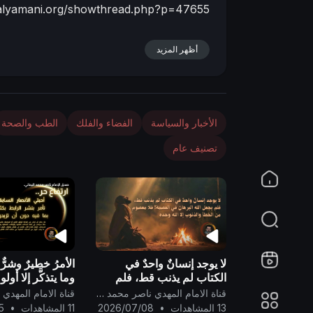
alyamani.org/showthread.php?p=47655
n
أظهر المزيد
الأخبار والسياسة
الفضاء والفلك
الطب والصحة
تصنيف عام
لا يوجد إنسانٌ واحدٌ في
الأمرُ خطيرٌ وشرٌّ 
الكتاب لم يذنب قط، فلم
وما يتذكَّر إلا أولو 
يجعل الله البرهانَ في
قناة الامام المهدي ناصر محمد اليماني
العصمة! فلا معصوم من
13 المشاهدات
•
2026/07/08
11 المشاهدات
•
5