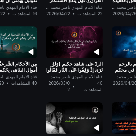
حقّ بالعقيدة
القرآن) :فهل ينفع الاستنكار
تكونبل يهمّني أن أه
هديّ
يا مَن ولَّيتُم الأدبار، يا قادة
بسلطان العلم المل
قناة الامام المهدي ناصر محمد اليماني
قناة الامام المهدي ناصر محمد اليماني
الأقطار ومفتي الديار؟!
مُحكم القرآن العظيم
2026/04/2
22 المشاهدات
•
2026/04/22
16 المشاهدات
•
/22
 بالرحم
الردّ على شاهد حكيم {وَلَوْ
مِن الأحكام الشَّرعيّ
مٌ في محكم
تَرَىٰ إِذْ وُقِفُوا عَلَى النَّارِ فَقَالُوا
أموال اليتَامَى بِحُك
يَا لَيْتَنَا نُرَدُّ وَلَا نُكَذِّبَ بِآيَاتِ رَبِّنَا
مُحكَم كِتابه ..
قناة الامام المهدي ناصر محمد اليماني
قناة الامام المهدي ناصر محمد اليماني
وَ..}
2026/04/2
40
2026/03/0
40 المشاهدات
•
23
•
المشاهدات
2