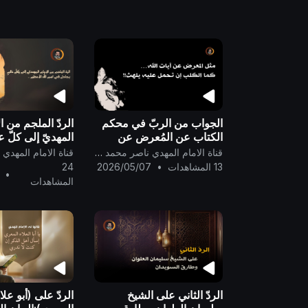
الخطأ والذنوب إلا الله وحده
..
الجواب من الربّ في محكم
الردّ الملجم من ا
الكتاب عن المُعرض عن
المهديّ إلى كلّ ع
الدعوة إلى اتّباع آيات الكتاب،
في اسم الله الأع
قناة الامام المهدي ناصر محمد اليماني
فما مثَله في الكتاب ؟
13 المشاهدات
•
2026/05/07
24
•
المشاهدات
الردّ الثاني على الشيخ
الردّ على (أبو علا