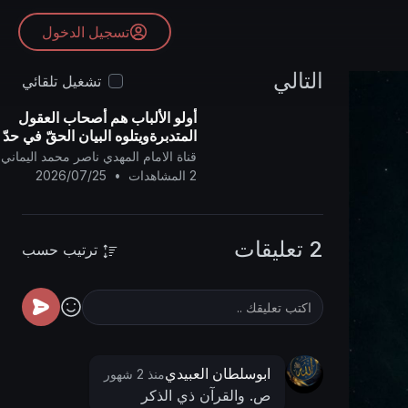
تسجيل الدخول
التالي
تشغيل تلقائي
أولو الألباب هم أصحاب العقول
المتدبرةويتلوه البيان الحقّ في حدّ
الزنى وحدِّ التغريب ..
قناة الامام المهدي ناصر محمد اليماني
2 المشاهدات
•
2026/07/25
2 تعليقات
ترتيب حسب
ابوسلطان العبيدي
منذ 2 شهور
ص. والقرآن ذي الذكر