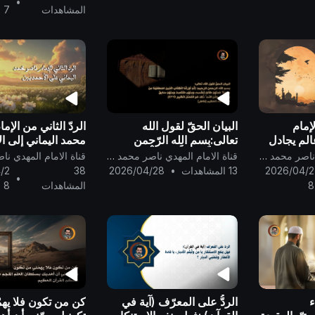
•
المشاهدات
7
لإمام
البيان الحقّ لقول الله
الردّ الثاني من الإم
المٍ يجادل
تعالى:بِسمِ الله الرّحمنِ
محمد اليماني إلى ال
ظم ..
الرّحيم: {ثُمَّ أَوْرَثْنَا الْكِتَابَ
الذين ضلّ سعيُهم ف
قناة الامام المهدي ناصر محمد اليماني
قناة الامام المهدي ناصر محمد اليماني
الَّذِينَ اصْطَفَيْنَا مِنْ عِبَادِنَا ۖ....}
الدنيا ويحسبون أنّه
2026/04/2
13 المشاهدات
•
2026/04/28
38
/2
•
..
8
المشاهدات
8
ء
الردُّ على المعرّف (آية في
كن من تكون فلا يهم