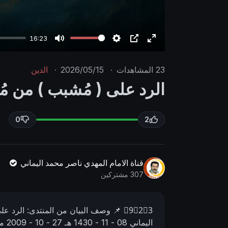
16:23
M
S
P
E
u
e
I
n
23
المشاهدات
·
2026/05/15
·
الدين
t
t
P
t
الرد على ( مُشبب ) من مُح
e
t
e
i
r
n
f
0
2
g
u
s
l
l
قناة الامام المهدي ناصر محمد اليماني
s
307 مشتركين
c
r
9⃣2⃣3⃣
📌 وصف البیان من المنتدى:
الرد على
e
اليماني
08 - 11 - 1430 هـ
27 - 10 - 2009 مـ
e