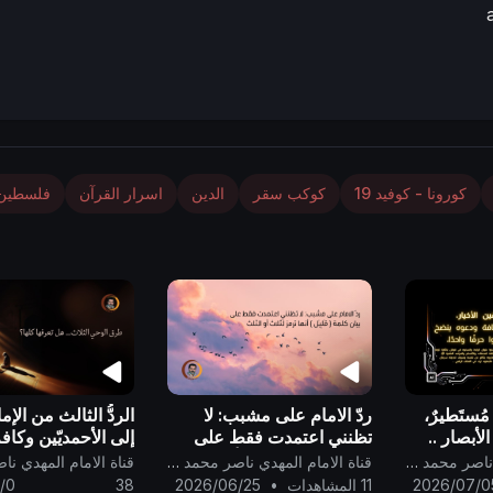
كورونا - كوفيد 19
كوكب سقر
الدين
اسرار القرآن
فلسطين
مُستَطيرٌ،
ردّ الامام على مشبب: لا
الردُّ الثالث من الإم
الأبصار ..
تظنني اعتمدت فقط على
إلى الأحمديّين وكاف
بيان كلمة { قَلِيْل } أنها ترمز
المسلمين والنّصار
قناة الامام المهدي ناصر محمد اليماني
قناة الامام المهدي ناصر محمد اليماني
لثلاث أو الثلث..
أجمعين ..
2026/07/0
11 المشاهدات
•
2026/06/25
38
/0