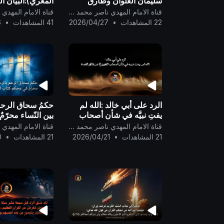
سليمان العلوان وطارق
المعري):البيان ال
السويدان ..
الحقّ في بعث الم
قناة الامام المهدي ناصر محمد اليماني
المنتظَر الحقّ ..
22 المشاهدات
•
2026/04/27
41 المشاهدات
•
6
الرد على أبي خالد :الله لم
حكمُ سحاق الرحم
يفتِ نبيَّه في شأن أصحاب
بين النّساء محرّ
الكهف إلا عن ظاهر القصة ..
كتاب الله ..
قناة الامام المهدي ناصر محمد اليماني
21 المشاهدات
•
2026/04/21
21 المشاهدات
•
0