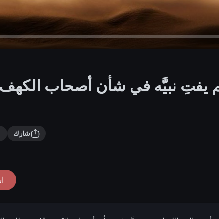
م يفتِ نبيَّه في شأن أصحاب الكهف إ
شارك
ا