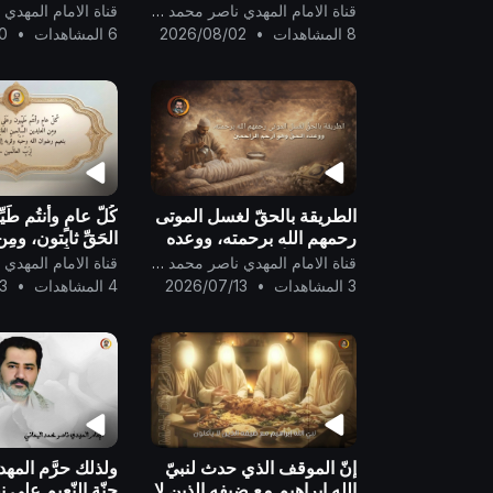
فِي سَبِيلِهِ لَعَلَّكُمْ تُفْلِحُونَ }
قناة الامام المهدي ناصر محمد اليماني
8 المشاهدات
•
2026/08/02
6 المشاهدات
•
0
الطريقة بالحقّ لغسل الموتى
كُلّ عامٍ وأنتُم طَي
رحمهم الله برحمته، ووعده
الحَقِّ ثابِتون، ومِ
الحقّ وهو أرحم الراحمين ..
السَّالِمين الغَانِم
قناة الامام المهدي ناصر محمد اليماني
بنعيم رضوان الله 
3 المشاهدات
•
2026/07/13
4 المشاهدات
•
3
وقُربه إلى يَوم يَق
إنّ الموقف الذي حدث لنبيّ
ولذلك حرَّم المهدي
الله إبراهيم مع ضيفه الذين لا
جنّة النّعيم على 