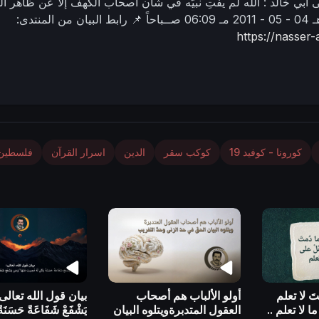
ى أبي خالد :
الله لم يفتِ نبيَّه في شأن أصحاب الكهف إلا عن ظاهر ا
04 - 05 - 2011 مـ
06:09 صــباحاً
📌 رابط البيان من المنتدى:
https://nasse
كورونا - كوفيد 19
كوكب سقر
الدين
اسرار القرآن
فلسطين
تَ لا تعلم
أولو الألباب هم أصحاب
بيان قول الله تعالى:
ا لا تعلم ..
العقول المتدبرةويتلوه البيان
يَشْفَعْ شَفَاعَةً حَسَنَةً 