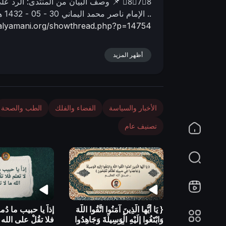
8⃣7⃣8⃣
📌 وصف البیان من المنتدى:
الرد عل
n
..
الإمام ناصر محمد اليماني
30 - 05 - 1432 هـ
r-alyamani.org/showthread.php?p=14754
أظهر المزيد
الأخبار والسياسة
الفضاء والفلك
الطب والصحة
تصنيف عام
{ يَا أيُّها الَّذِينَ آمَنُوا اتَّقُوا اللَّهَ
إذاً يا حبيب ما دُم
وَابْتَغُوا إِلَيْهِ الْوَسِيلَةَ وَجَاهِدُوا
فلا تقُلْ على الله م