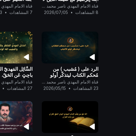
يأكلون شبيهٌ بمواقف الكاميرا
درجته فيها لجدّه
قناة الامام المهدي ناصر محمد اليماني
الخفيّة..
رسول الله..
8 المشاهدات
•
2026/07/05
7 المشاهدات
•
3
الرد على ( مُشبب ) من
السَّائِل المَهديّ الم
مُحكم الكتاب ليتذكّر أولو
باحِثٍ عَن الحَقّ،
الألباب ..
الله الواحِد القَهَّار 
قناة الامام المهدي ناصر محمد اليماني
23 المشاهدات
•
2026/05/15
27 المشاهدات
•