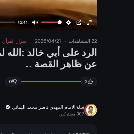
30:41
M
S
P
E
u
e
I
n
22
المشاهدات
·
2026/04/21
·
اسرار القرآن
t
t
P
t
الرد على أبي خالد :الله ل
e
t
e
عن ظاهر القصة ..
i
r
n
f
g
u
0
2
s
l
l
s
قناة الامام المهدي ناصر محمد اليماني
c
307 مشتركين
r
e
e