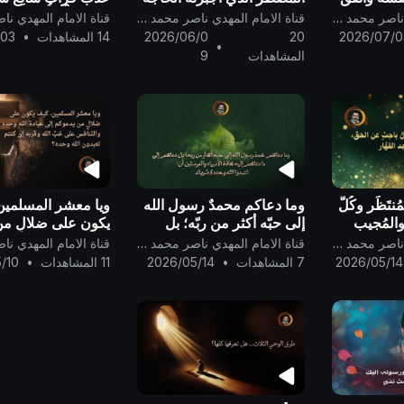
 محمد
لتحمل الرّبا المضاعف، ويعلن
وَهَـٰذَا مِلْحٌ أُجَاجٌ}
قناة الامام المهدي ناصر محمد اليماني
قناة الامام المهدي ناصر محمد اليماني
الحرب على أصحاب أرباح
العظيم ..
2026/07/0
20
2026/06/0
14 المشاهدات
•
/03
•
الرّبا ..
المشاهدات
9
ُنتَظَر وكُلُّ
وما دعاكم محمدٌ رسول الله
ويا معشر المسلمين
 والمُجيب
إلى حبّه أكثر من ربّه؛ بل
يكون على ضلالٍ م
..
دعاكم إلى ما دعاكم إليه
إلى عبادة الله وحده
قناة الامام المهدي ناصر محمد اليماني
قناة الامام المهدي ناصر محمد اليماني
كافة الأنبياء والمرسلين
والتّنافس على حُبِّ 
2026/05/14
7 المشاهدات
•
2026/05/14
11 المشاهدات
•
/10
أن:اعبدوا الله وحده لا شريك
وقربه إن كنتم تعبدو
..
وحده؟