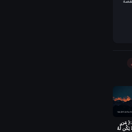
لقصة
{ مَن
يَكُن لَّهُ