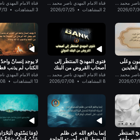
الحقّ في حدّ الزنى وحدِّ
نَصِيبٌ مِّنْهَا ۖ وَمَن يَش
قناة الامام المهدي ناصر محمد اليماني
قناة الامام المهدي ناصر محمد اليماني
التغريب ..
شَفَاعَةً سَيِّئَةً يَكُن لّ
2026/07/3
2 المشاهدات
•
2026/07/25
3 المشاهدات
•
7/13
ِّبون وعَلَى
فتوى المهديّ المنتظَر إلى
لا يوجد إنسانٌ واحدٌ
ن العايدين
أصحاب القروض من البنك
الكتاب لم يذنب قط
ين الفايزين
الدوليّ ..
يجعل الله البرهانَ 
قناة الامام المهدي ناصر محمد اليماني
قناة الامام المهدي ناصر محمد اليماني
وحُبّه
العصمة! فلا معصو
2026/07/1
8 المشاهدات
•
2026/07/08
13 المشاهدات
•
/08
و
الخطأ والذنوب إلا ا
..
ّ المنتظَر
إنما يدافع الله عن ظلم
{وَمَا يَسْتَوِي الْبَحْرَانِ
نفسه وأنفق
المضطر الذي أجبرته الحاجة
عَذْبٌ فُرَاتٌ سَائِغٌ شَر