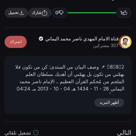
n
f
g
u
0
1
شارك
تحميل
s
l
l
s
قناة الامام المهدي ناصر محمد اليماني
اشتراك
c
307 مشتركين
r
e
8⃣8⃣2⃣
📌 وصف البیان من المنتدى:
كن من تكون فلا
e
يهمّني من تكون
بل يهمّني أن أهديك بسلطان العلم
n
الملجم من مُحكم القرآن العظيم ..
الإمام ناصر محمد
اليماني
28 - 11 - 1434 هـ
04 - 10 - 2013 مـ
04:24
صباحــاً
📌 رابط البيان من المنتدى:
https://nasser-
أظهر المزيد
alyamani.org/sh....owthread.php?p=11879
التالي
تشغيل تلقائي