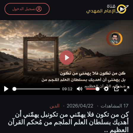
تسجيل الدخول
P
l
a
y
09:12
P
M
S
P
E
l
u
e
I
n
17
المشاهدات
·
2026/04/22
·
الدين
a
t
t
P
t
كن من تكون فلا يهمّني من تكونبل يهمّني أن
y
e
t
e
أهديك بسلطان العلم الملجم من مُحكم القرآن
i
r
العظيم ..