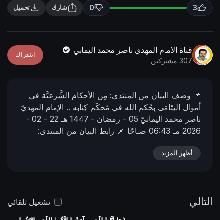
n
f
0
3
شارك
تحميل
g
u
s
l
l
قناة الامام المهدي ناصر محمد اليماني
اشتراك
s
307 مشتركين
c
r
📌 وصف البیان من المنتدى:
مِن الأحكام الشَّرعيَّة في
e
أموال اليتَامَى بِحُكم الله في مُحكَم كِتابه ..
الإمام المهديّ
e
ناصر محمد اليمانيّ
05 - رمضان - 1447 هـ
22 - 02 -
n
2026 مـ
06:43 صباحًا
📌 رابط البيان من المنتدى:
https://nasser-alyamani.org/sh....owthread.php?
p=49608
أظهر المزيد
التالي
تشغيل تلقائي