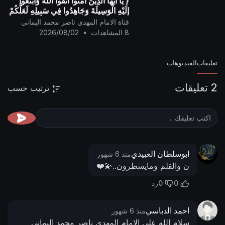
{ يَا أيُّها الَّذِينَ آمَنُوا اتَّقُوا اللَّهَ وَابْتَغُوا
إِلَيْهِ الْوَسِيلَةَ وَجَاهِدُوا فِي سَبِيلِهِ لَعَلَّكُمْ
تُفْلِحُونَ }
قناة الامام المهدي ناصر محمد اليماني
8 المشاهدات
•
2026/08/02
تعليقات
الفيديوهات
2 تعليقات
ترتيب حسب
ابوسلطان العبيدي
منذ 6 شهور
ن والقلم ومايسطرون..💫❤️
0
0
رد
احمد الدباسي
منذ 6 شهور
سلام الله على الامام المهدي ناصر محمد اليماني