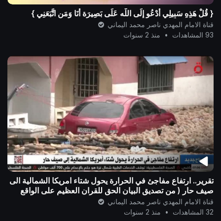
{ قُلْ هَذِهِ سَبِيلِي أَدْعُو إِلَى اللَّه عَلَى بَصِيرَة أَنَا وَمَنِ اتَّبَعَنِي }
قناة الامام المهدي ناصر محمد اليماني
93 المشاهدات
•
منذ 2 سنوات
تقرير.. ارتفاع مفاجئ في الحرارة يحول شتاء امريكا الشمالية الى
صيف حار ( من تصديق البيان الحق للقران العظيم على الواقع
الحقيقي )
قناة الامام المهدي ناصر محمد اليماني
32 المشاهدات
•
منذ 2 سنوات