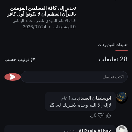
تحذير إلى كافة المسلمين المؤمنين
بالقرآن العظيم أن لا يكونوا أول كافرٍ
به ..
قناة الامام المهدي ناصر محمد اليماني
9 المشاهدات
•
2026/07/24
تعليقات
الفيديوهات
28 تعليقات
ترتيب حسب
ابوسلطان العبيدي
منذ 1 عام
لاإله إلا الله وحده لاشريك له..🌺
0
1
رد
Al Rsala Al hak
منذ 1 عام