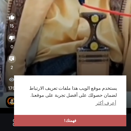
15
0
2
170
يستخدم موقع الويب هذا ملفات تعريف الارتباط
The Meeting between Imam Mahdi & His
لضمان حصولك على أفضل تجربة على موقعنا.
(6) Supporters in yemen
أعرف أكثر
From the funeral of his late mother on 21-03-2022
فهمتك!