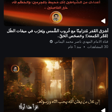
أشرَق القَمَر مُتزامِنًا مع غُروب الشَّمس ويَغرُب في ميقات الظِّل
(فَجْر الجُمعة)؛ وحَصحَص الحَقّ..
قناة الامام المهدي ناصر محمد اليماني
30 المشاهدات
•
منذ 1 عام