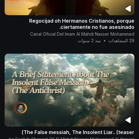
Regocijad oh Hermanos Cristianos, porque
ciertamente no fue asesinado.
Canal Oficial Del Imam Al Mahdi Nasser Mohammed
29 المشاهدات
•
منذ 2 سنوات
The False messiah, The Insolent Liar.. (teaser)