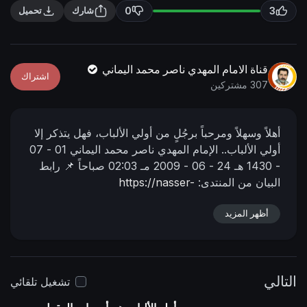
n
f
0
3
شارك
تحميل
g
u
s
l
l
قناة الامام المهدي ناصر محمد اليماني
اشتراك
s
307 مشتركين
c
r
أهلاً وسهلاً ومرحباً برجُلٍ من أولي الألباب، فهل يتذكر إلا
e
أولي الألباب..
الإمام المهدي ناصر محمد اليماني
01 - 07
e
- 1430 هـ
24 - 06 - 2009 مـ
02:03 صباحاً
📌 رابط
n
البيان من المنتدى:
https://nasser-
alyamani.org/showthread.php?p=4979
أظهر المزيد
التالي
تشغيل تلقائي