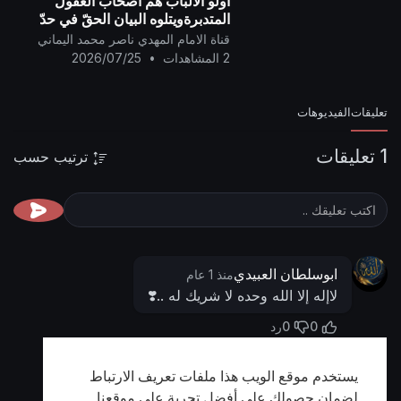
أولو الألباب هم أصحاب العقول
المتدبرةويتلوه البيان الحقّ في حدّ
الزنى وحدِّ التغريب ..
قناة الامام المهدي ناصر محمد اليماني
2 المشاهدات
•
2026/07/25
تعليقات
الفيديوهات
1 تعليقات
ترتيب حسب
ابوسلطان العبيدي
منذ 1 عام
لاإله إلا الله وحده لا شريك له ..❣️
0
0
رد
يستخدم موقع الويب هذا ملفات تعريف الارتباط
أظهر المزيد
لضمان حصولك على أفضل تجربة على موقعنا.