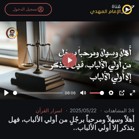
تسجيل الدخول
P
l
a
y
06:06
P
M
S
P
E
l
u
e
I
n
34
المشاهدات
·
2025/05/22
·
اسرار القرآن
a
t
t
P
t
أهلاً وسهلاً ومرحباً برجُلٍ من أولي الألباب، فهل
y
e
t
e
يتذكر إلا أولي الألباب..
i
r