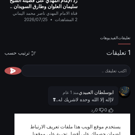
ردّ الإمام المهديّ على فضيلة الشيخ
سليمان العلوان وطارق السويدان ..
قناة الامام المهدي ناصر محمد اليماني
2 المشاهدات
•
2026/07/25
تعليقات
الفيديوهات
1 تعليقات
ترتيب حسب
ابوسلطان العبيدي
منذ 1 عام
لاإله إلا الله وحده لاشريك له..❣️
0
0
رد
يستخدم موقع الويب هذا ملفات تعريف الارتباط
أظهر المزيد
لضمان حصولك على أفضل تجربة على موقعنا.