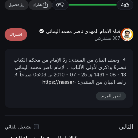
n
f
0
4
شارك
تحميل
g
u
s
l
l
قناة الامام المهدي ناصر محمد اليماني
اشتراك
s
307 مشتركين
c
r
📌 وصف البیان من المنتدى:
ردّ الإمام من محكم الكتاب
e
تبصرةً وذكرى لأولي الألباب ..
الإمام ناصر محمد اليماني
e
13 - 08 - 1431 هـ
25 - 07 - 2010 مـ
05:03 صباحاً
📌
n
رابط البيان من المنتدى:
https://nasser-
alyamani.org/showthread.php?p=5933
أظهر المزيد
التالي
تشغيل تلقائي